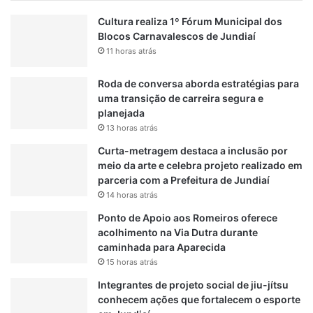
e
i
Cultura realiza 1º Fórum Municipal dos
s
l
Blocos Carnavalescos de Jundiaí
u
i
11 horas atrás
i
z
c
a
Roda de conversa aborda estratégias para
i
b
uma transição de carreira segura e
d
o
planejada
a
m
13 horas atrás
b
e
Curta-metragem destaca a inclusão por
i
meio da arte e celebra projeto realizado em
r
parceria com a Prefeitura de Jundiaí
o
14 horas atrás
s
Ponto de Apoio aos Romeiros oferece
acolhimento na Via Dutra durante
caminhada para Aparecida
15 horas atrás
Integrantes de projeto social de jiu-jítsu
conhecem ações que fortalecem o esporte