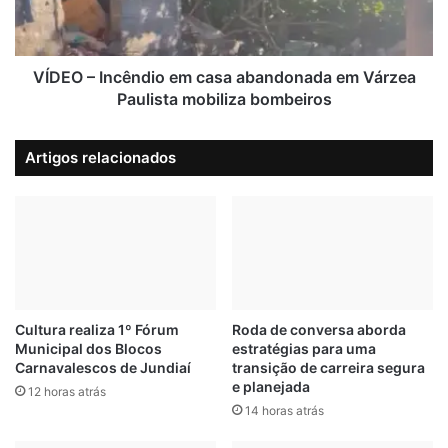
t
I
o
n
c
c
o
ê
VÍDEO – Incêndio em casa abandonada em Várzea
l
n
Paulista mobiliza bombeiros
o
d
c
i
Artigos relacionados
l
o
í
e
n
m
i
c
c
a
o
s
d
a
e
a
d
b
Cultura realiza 1º Fórum
Roda de conversa aborda
e
Municipal dos Blocos
estratégias para uma
a
Carnavalescos de Jundiaí
transição de carreira segura
t
n
e planejada
e
d
12 horas atrás
c
14 horas atrás
o
ç
n