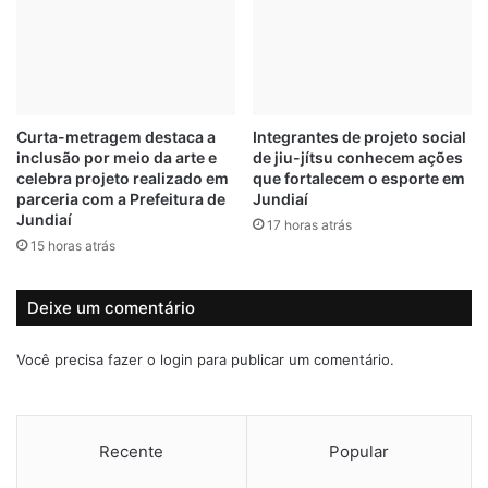
ã
a
o
d
d
a
e
e
r
m
i
V
Curta-metragem destaca a
Integrantes de projeto social
s
á
inclusão por meio da arte e
de jiu-jítsu conhecem ações
c
r
celebra projeto realizado em
que fortalecem o esporte em
o
z
parceria com a Prefeitura de
Jundiaí
e
e
Jundiaí
17 horas atrás
m
a
15 horas atrás
a
P
n
a
e
u
Deixe um comentário
j
l
o
i
Você precisa fazer o
login
para publicar um comentário.
d
s
a
t
c
a
r
m
Recente
Popular
i
o
s
b