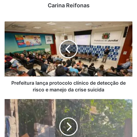
Carina Reifonas
P
r
e
f
e
i
t
u
r
a
Prefeitura lança protocolo clínico de detecção de
l
risco e manejo da crise suicida
a
n
V
ç
Í
a
D
p
E
r
O
o
–