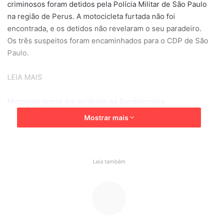
criminosos foram detidos pela Polícia Militar de São Paulo
na região de Perus. A motocicleta furtada não foi
encontrada, e os detidos não revelaram o seu paradeiro.
Os três suspeitos foram encaminhados para o CDP de São
Paulo.
LEIA MAIS
Motorista morre em acidente na Bandeirantes
Mostrar mais
Prefeitura lança protocolo clínico de detecção de risco e
manejo da crise suicida
Leia também
#jundiai
motos
QUADRILHA