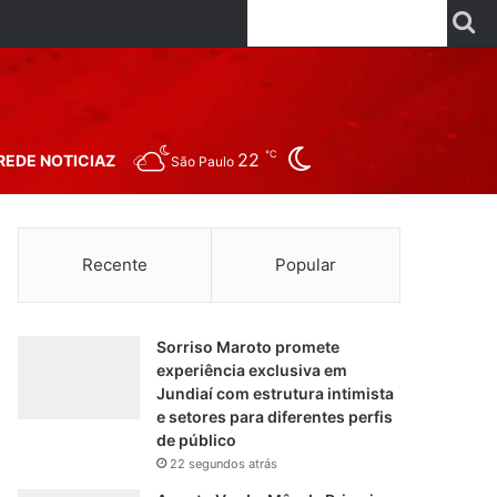
Facebook
X
Linkedin
YouTube
Instagr
Wha
P
Switch skin
℃
22
REDE NOTICIAZ
São Paulo
Recente
Popular
Sorriso Maroto promete
experiência exclusiva em
Jundiaí com estrutura intimista
e setores para diferentes perfis
de público
22 segundos atrás