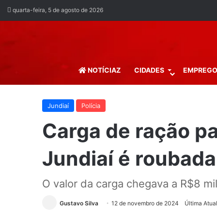
quarta-feira, 5 de agosto de 2026
NOTÍCIAZ
CIDADES
EMPREG
Jundiaí
Polícia
Carga de ração pa
Jundiaí é roubada
O valor da carga chegava a R$8 mil
Gustavo Silva
12 de novembro de 2024
Última Atua