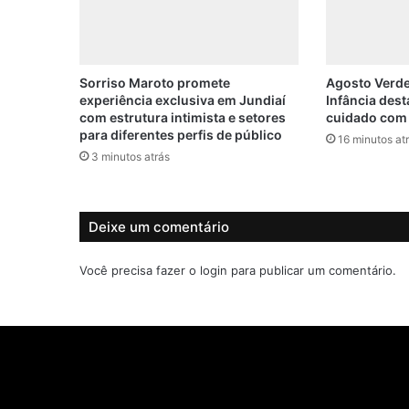
o
d
e
c
o
Sorriso Maroto promete
Agosto Verde
experiência exclusiva em Jundiaí
Infância dest
n
com estrutura intimista e setores
cuidado com 
s
para diferentes perfis de público
c
16 minutos at
3 minutos atrás
i
e
n
t
Deixe um comentário
i
z
Você precisa fazer o
login
para publicar um comentário.
a
ç
ã
o
e
m
J
u