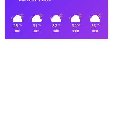
28
31
32
32
25
℃
℃
℃
℃
℃
qui
sex
sáb
dom
seg