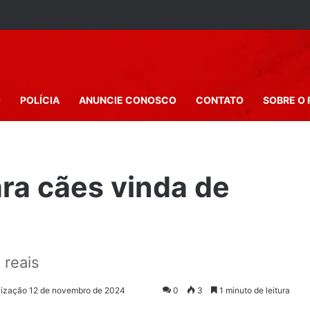
O
POLÍCIA
ANUNCIE CONOSCO
CONTATO
SOBRE O 
ra cães vinda de
 reais
lização 12 de novembro de 2024
0
3
1 minuto de leitura