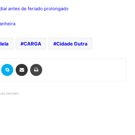
iaí antes de feriado prolongado
anheira
lela
CARGA
Cidade Dutra
it
Skype
Compartilhar via e-mail
Imprimir
Leia também