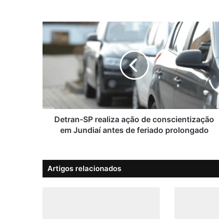
D
e
t
r
a
n
-
S
P
r
Detran-SP realiza ação de conscientização
e
em Jundiaí antes de feriado prolongado
a
l
i
Artigos relacionados
z
a
a
ç
ã