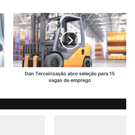
D
a
n
T
e
r
c
e
i
r
Dan Terceirização abre seleção para 15
i
vagas de emprego
z
a
ç
ã
o
a
b
r