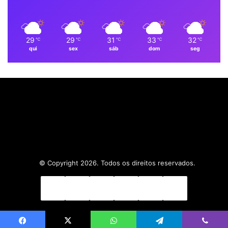
m
29
29
31
33
32
℃
℃
℃
℃
℃
qui
sex
sáb
dom
seg
© Copyright 2026. Todos os direitos reservados.
Facebook
X
Linkedin
YouTube
Instagram
WhatsApp