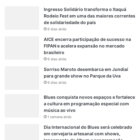
o
Ingresso Solidário transforma o Itaquá
a
Rodeio Fest em uma das maiores correntes
n
de solidariedade do país
u
6 dias atrás
n
AICE encerra participação de sucesso na
c
FIPAN e acelera expansão no mercado
i
brasileiro
a
d
6 dias atrás
o
Sorriso Maroto desembarca em Jundiaí
para grande show no Parque da Uva
6 dias atrás
Blues conquista novos espaços e fortalece
a cultura em programação especial com
música ao vivo
1 semana atrás
Dia Internacional do Blues será celebrado
em cervejaria artesanal com shows,