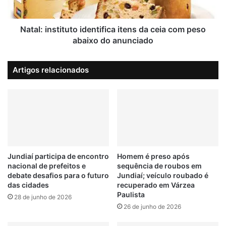
r
n
i
s
ç
t
Natal: instituto identifica itens da ceia com peso
ã
i
abaixo do anunciado
o
t
n
u
Artigos relacionados
o
t
c
o
o
i
n
d
c
e
u
n
r
t
s
i
o
f
Jundiaí participa de encontro
Homem é preso após
p
nacional de prefeitos e
sequência de roubos em
i
debate desafios para o futuro
Jundiaí; veículo roubado é
ú
c
das cidades
recuperado em Várzea
b
a
Paulista
l
28 de junho de 2026
i
26 de junho de 2026
i
t
c
e