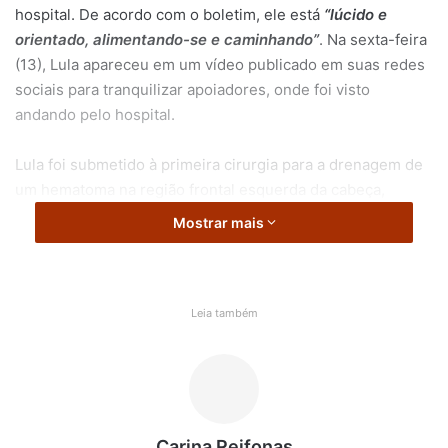
hospital. De acordo com o boletim, ele está
“lúcido e
orientado, alimentando-se e caminhando”
. Na sexta-feira
(13), Lula apareceu em um vídeo publicado em suas redes
sociais para tranquilizar apoiadores, onde foi visto
andando pelo hospital.
Lula foi submetido à primeira cirurgia para a drenagem de
um hematoma na região frontal esquerda da cabeça,
decorrente de uma queda sofrida em outubro no Palácio
Mostrar mais
da Alvorada. A lesão intracraniana, de 3 centímetros, foi
completamente removida.
Na quinta-feira (12), o presidente passou por um segundo
Leia também
procedimento: uma embolização da artéria meníngea
média, destinada a prevenir futuros sangramentos.
Segundo os médicos, o cateter utilizado no procedimento
injetou uma substância para interromper o fluxo sanguíneo
na área tratada.
Carina Reifonas