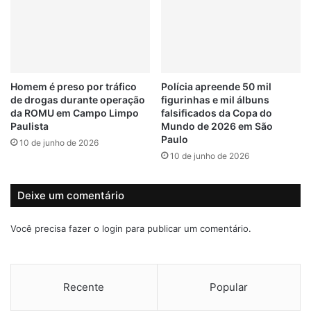
o
n
d
s
a
d
D
a
A
c
E
e
Homem é preso por tráfico
Polícia apreende 50 mil
J
i
de drogas durante operação
figurinhas e mil álbuns
u
a
da ROMU em Campo Limpo
falsificados da Copa do
n
c
Paulista
Mundo de 2026 em São
d
o
Paulo
10 de junho de 2026
i
m
10 de junho de 2026
a
p
í
e
s
Deixe um comentário
o
a
Você precisa fazer o
login
para publicar um comentário.
b
a
i
x
Recente
Popular
o
d