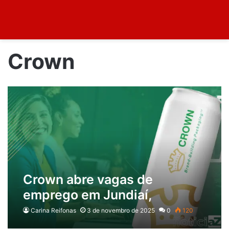
Crown
Crown abre vagas de
emprego em Jundiaí,
incluindo oportunidade
Carina Reifonas
3 de novembro de 2025
0
120
exclusiva para PCD