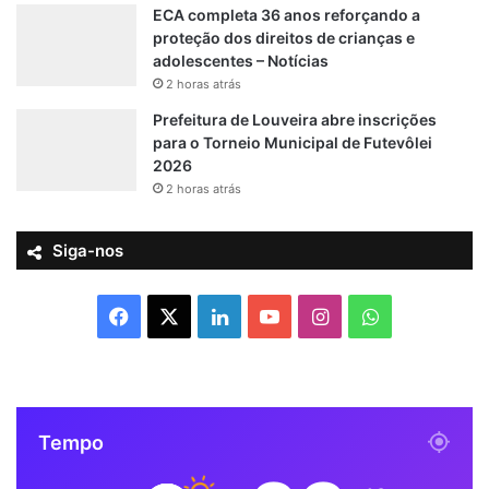
ECA completa 36 anos reforçando a
proteção dos direitos de crianças e
adolescentes – Notícias
2 horas atrás
Prefeitura de Louveira abre inscrições
para o Torneio Municipal de Futevôlei
2026
2 horas atrás
Siga-nos
F
X
L
Y
I
W
a
i
o
n
h
c
n
u
s
a
Tempo
e
k
T
t
t