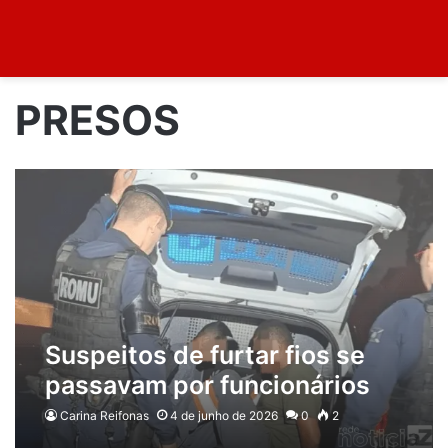
PRESOS
Suspeitos de furtar fios se
passavam por funcionários
de operadora e são presos na
Carina Reifonas
4 de junho de 2026
0
2
Anhanguera