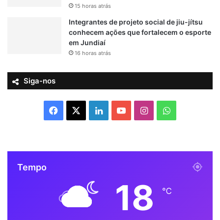
15 horas atrás
Integrantes de projeto social de jiu-jítsu
conhecem ações que fortalecem o esporte
em Jundiaí
16 horas atrás
Siga-nos
F
X
L
Y
I
W
a
i
o
n
h
c
n
u
s
a
Tempo
e
k
T
t
t
18
b
e
u
a
s
℃
o
d
b
g
A