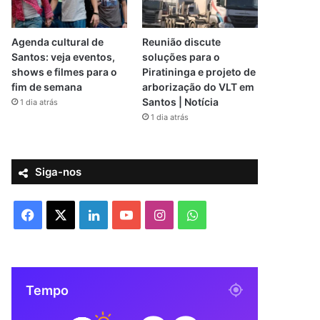
Agenda cultural de
Reunião discute
Santos: veja eventos,
soluções para o
shows e filmes para o
Piratininga e projeto de
fim de semana
arborização do VLT em
Santos | Notícia
1 dia atrás
1 dia atrás
Siga-nos
F
X
L
Y
I
W
a
i
o
n
h
c
n
u
s
a
Tempo
e
k
T
t
t