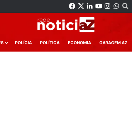
Facebook
X
Linkedin
YouTube
Instag
Wha
P
ES
POLÍCIA
POLÍTICA
ECONOMIA
GARAGEM AZ