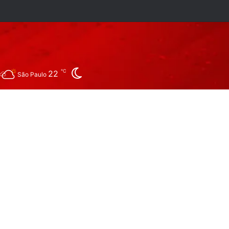
ram
tsApp
rocurar por
Switch skin
℃
22
São Paulo