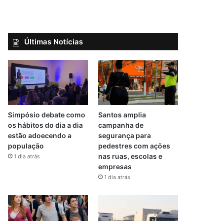
Últimas Notícias
Simpósio debate como
Santos amplia
os hábitos do dia a dia
campanha de
estão adoecendo a
segurança para
população
pedestres com ações
nas ruas, escolas e
1 dia atrás
empresas
1 dia atrás