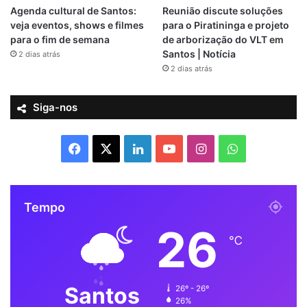
Agenda cultural de Santos:
Reunião discute soluções
veja eventos, shows e filmes
para o Piratininga e projeto
para o fim de semana
de arborização do VLT em
Santos | Notícia
2 dias atrás
2 dias atrás
Siga-nos
F
X
L
Y
I
W
a
i
o
n
h
c
n
u
s
a
Tempo
26
e
k
T
t
t
℃
b
e
u
a
s
o
d
b
g
A
Santos
26º - 26º
26%