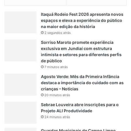
e
r
Itaquá Rodeio Fest 2026 apresenta novos
o
espaços e eleva a experiência do público
p
na maior edição da história
o
2 segundos atrás
r
t
Sorriso Maroto promete experiência
o
exclusiva em Jundiaí com estrutura
intimista e setores para diferentes perfis
de público
7 minutos atrás
Agosto Verde: Mês da Primeira Infância
destaca a importância do cuidado com as
crianças – Notícias
20 minutos atrás
Sebrae Louveira abre inscrições para o
Projeto ALI Produtividade
24 minutos atrás
Guardas Municipais de Campo Limpo