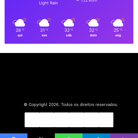
1.22 km/h
k
n
a
p
Light Rain
m
28
31
32
32
25
℃
℃
℃
℃
℃
qui
sex
sáb
dom
seg
© Copyright 2026. Todos os direitos reservados.
Facebook
X
Linkedin
YouTube
Instagram
WhatsApp