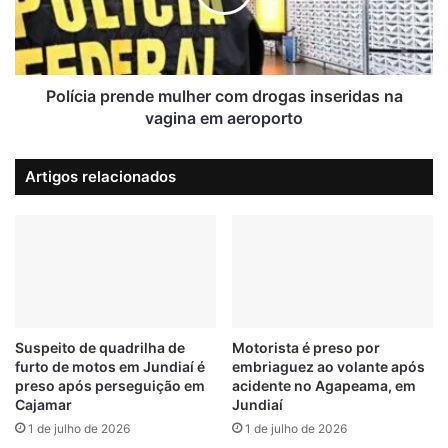
Jundiaí
a
i
m
a
p
p
r
AVIÃO
Bombeiros
jaboticabal
r
e
e
Polícia prende mulher com drogas inseridas na
o
queda avião
n
vagina em aeroporto
c
d
u
e
Artigos relacionados
p
m
a
u
ç
l
ã
h
o
e
c
r
o
c
m
o
a
m
Suspeito de quadrilha de
Motorista é preso por
r
furto de motos em Jundiaí é
embriaguez ao volante após
d
preso após perseguição em
acidente no Agapeama, em
b
r
Cajamar
Jundiaí
o
o
v
1 de julho de 2026
1 de julho de 2026
g