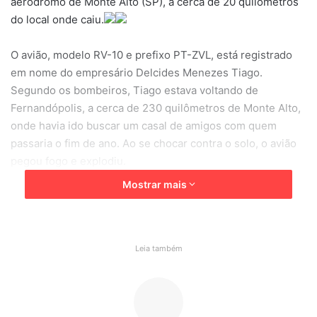
aeródromo de Monte Alto (SP), a cerca de 20 quilômetros
do local onde caiu.
O avião, modelo RV-10 e prefixo PT-ZVL, está registrado
em nome do empresário Delcides Menezes Tiago.
Segundo os bombeiros, Tiago estava voltando de
Fernandópolis, a cerca de 230 quilômetros de Monte Alto,
onde havia ido buscar um casal de amigos com quem
passaria o fim de ano. Ao se chocar contra o solo, o avião
pegou fogo e explodiu.
Mostrar mais
Os nomes das outras quatro vítimas – duas mulheres, um
homem e a criança – não foram divulgados.
Sócio-proprietário de vários empreendimentos, Tiago é
Leia também
conhecido na região como Thiago da Ótica, devido à rede
de lojas que levam seu nome. O empresário presidiu a
Associação Comercial de Monte Alto por quatro vezes