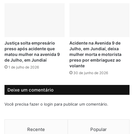
i
a
r
s
o
i
s
n
e
s
s
e
e
r
Justiça solta empresário
Acidente na Avenida 9 de
m
i
preso após acidente que
Julho, em Jundiaí, deixa
J
d
matou mulher na avenida 9
mulher morta e motorista
u
a
de Julho, em Jundiaí
preso por embriaguez ao
n
s
volante
1 de julho de 2026
d
n
30 de junho de 2026
i
a
a
v
í
a
Deixe um comentário
g
i
Você precisa fazer o
login
para publicar um comentário.
n
a
e
m
Recente
Popular
a