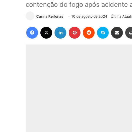
contenção do fogo após acidente 
Carina Reifonas
10 de agosto de 2024
Última Atual
Facebook
X
Linkedin
Pinterest
Reddit
Skype
Compartilhar via e-mail