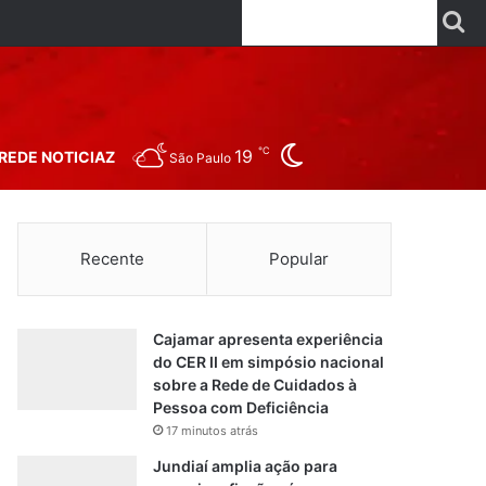
Facebook
X
Linkedin
YouTube
Instagr
Wha
P
Switch skin
℃
19
REDE NOTICIAZ
São Paulo
Recente
Popular
Cajamar apresenta experiência
do CER II em simpósio nacional
sobre a Rede de Cuidados à
Pessoa com Deficiência
17 minutos atrás
Jundiaí amplia ação para