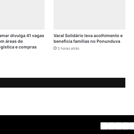
C
i
t
a
d
e
mar divulga 41 vagas
Varal Solidário leva acolhimento e
l
em áreas de
beneficia famílias no Ponunduva
ogística e compras
:
3 horas atrás
H
o
n
e
y
B
u
n
n
y
Facebook
X
Linkedi
Yo