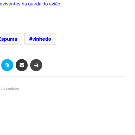
reviventes da queda do avião
Espuma
vinhedo
it
Skype
Compartilhar via e-mail
Imprimir
Leia também