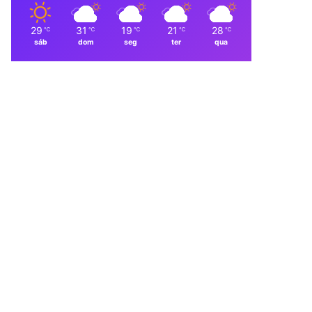
29
31
19
21
28
℃
℃
℃
℃
℃
sáb
dom
seg
ter
qua