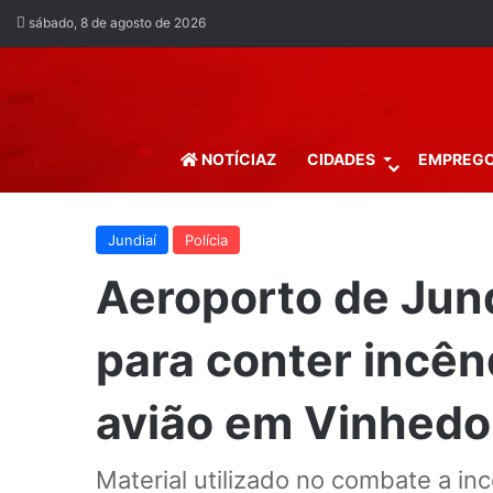
sábado, 8 de agosto de 2026
NOTÍCIAZ
CIDADES
EMPREG
Jundiaí
Polícia
Aeroporto de Jun
para conter incê
avião em Vinhedo
Material utilizado no combate a inc