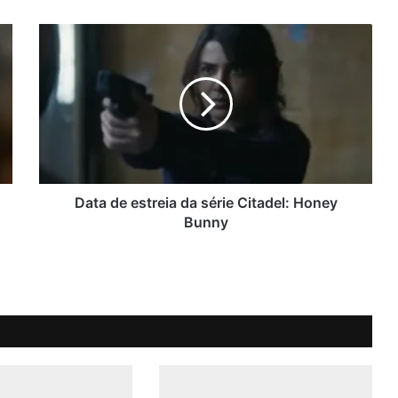
D
a
t
a
d
e
e
s
t
r
Data de estreia da série Citadel: Honey
e
Bunny
i
a
d
a
s
é
r
i
e