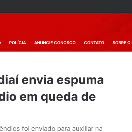
O
POLÍCIA
ANUNCIE CONOSCO
CONTATO
SOBRE O 
diaí envia espuma
ndio em queda de
êndios foi enviado para auxiliar na