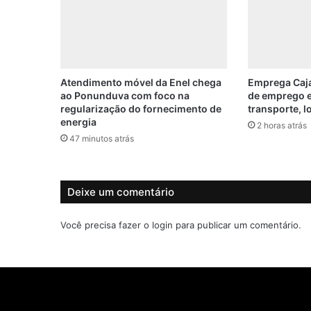
G
a
n
e
m
p
Atendimento móvel da Enel chega
Emprega Caja
e
ao Ponunduva com foco na
de emprego 
regularização do fornecimento de
transporte, l
d
energia
e
2 horas atrás
a
47 minutos atrás
b
e
r
Deixe um comentário
t
u
Você precisa fazer o
login
para publicar um comentário.
r
a
d
e
c
o