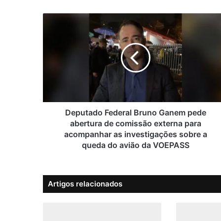
D
e
p
u
t
a
d
o
F
e
Deputado Federal Bruno Ganem pede
d
abertura de comissão externa para
e
acompanhar as investigações sobre a
r
queda do avião da VOEPASS
a
l
B
Artigos relacionados
r
u
n
o