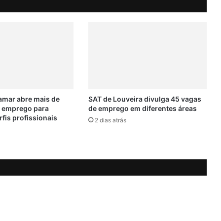
a
i
s
d
e
3
k
g
d
e
mar abre mais de
SAT de Louveira divulga 45 vagas
h
e emprego para
de emprego em diferentes áreas
rfis profissionais
a
2 dias atrás
x
i
x
e
e
m
ô
n
i