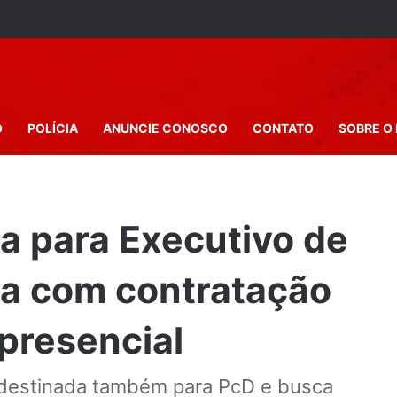
O
POLÍCIA
ANUNCIE CONOSCO
CONTATO
SOBRE O 
a para Executivo de
a com contratação
 presencial
 destinada também para PcD e busca