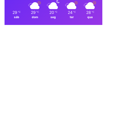
29
29
20
24
28
℃
℃
℃
℃
℃
sáb
dom
seg
ter
qua