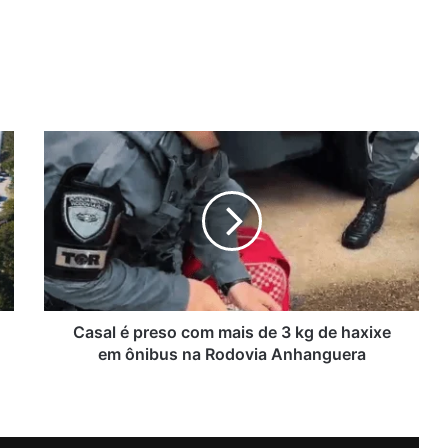
C
a
s
a
l
é
p
r
e
s
Casal é preso com mais de 3 kg de haxixe
o
em ônibus na Rodovia Anhanguera
c
o
m
m