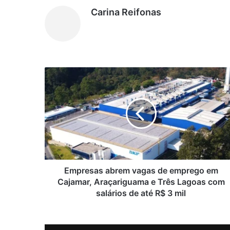
Carina Reifonas
E
m
p
r
e
s
a
s
a
b
Empresas abrem vagas de emprego em
r
Cajamar, Araçariguama e Três Lagoas com
e
salários de até R$ 3 mil
m
v
a