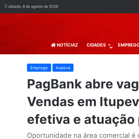
sábado, 8 de agosto de 2026
NOTÍCIAZ
CIDADES
EMPREG
Emprego
Itupeva
PagBank abre vag
Vendas em Itupev
efetiva e atuação
Oportunidade na área comercial é