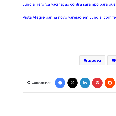
Jundiaí reforça vacinação contra sarampo para qu
Vista Alegre ganha novo varejão em Jundiaí com fe
itupeva
Facebook
X
Linkedin
Pinterest
Redd
Compartilhar