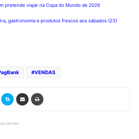
em pretende viajar na Copa do Mundo de 2026
ira, gastronomia e produtos frescos aos sábados (23)
PagBank
VENDAS
it
Skype
Compartilhar via e-mail
Imprimir
Leia também