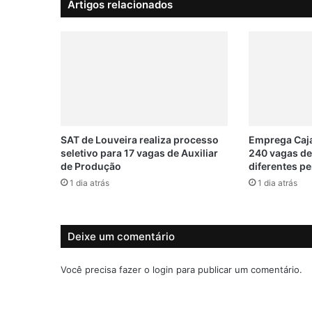
Artigos relacionados
g
a
s
d
e
e
m
p
r
e
SAT de Louveira realiza processo
Emprega Caja
g
seletivo para 17 vagas de Auxiliar
240 vagas d
de Produção
diferentes pe
o
e
1 dia atrás
1 dia atrás
m
C
a
Deixe um comentário
j
a
m
Você precisa fazer o
login
para publicar um comentário.
a
r