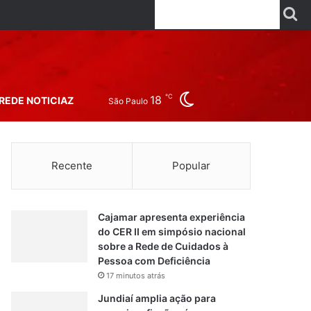
Facebook
X
Linkedin
YouTube
Instagr
Wha
P
Switch skin
℃
18
REDE NOTICIAZ
São Paulo
Recente
Popular
Cajamar apresenta experiência
do CER II em simpósio nacional
sobre a Rede de Cuidados à
Pessoa com Deficiência
17 minutos atrás
Jundiaí amplia ação para