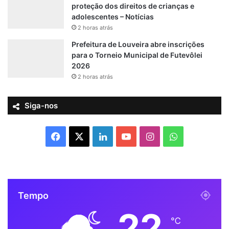
proteção dos direitos de crianças e
adolescentes – Notícias
2 horas atrás
Prefeitura de Louveira abre inscrições
para o Torneio Municipal de Futevôlei
2026
2 horas atrás
Siga-nos
F
X
L
Y
I
W
a
i
o
n
h
c
n
u
s
a
Tempo
e
k
T
t
t
22
b
e
u
a
s
℃