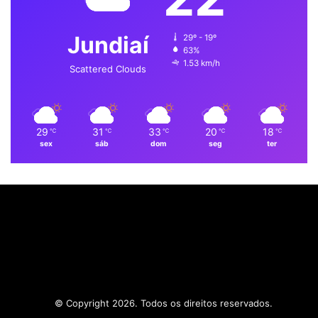
o
d
b
g
A
Jundiaí
29º - 19º
o
i
e
r
p
63%
1.53 km/h
k
n
a
p
Scattered Clouds
m
29
31
33
20
18
℃
℃
℃
℃
℃
sex
sáb
dom
seg
ter
© Copyright 2026. Todos os direitos reservados.