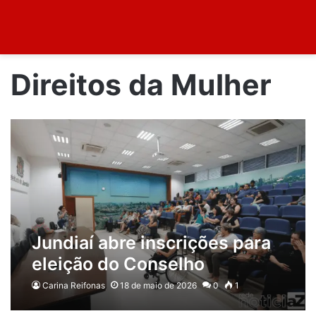
Direitos da Mulher
Jundiaí abre inscrições para
eleição do Conselho
Municipal dos Direitos da
Carina Reifonas
18 de maio de 2026
0
1
Mulher