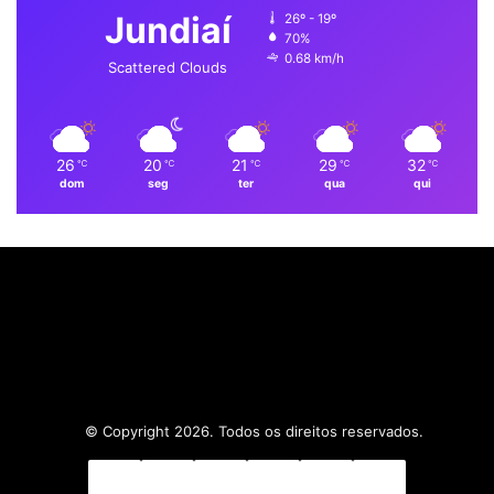
Jundiaí
26º - 19º
o
i
e
r
p
70%
0.68 km/h
k
n
a
p
Scattered Clouds
m
26
20
21
29
32
℃
℃
℃
℃
℃
dom
seg
ter
qua
qui
© Copyright 2026. Todos os direitos reservados.
Facebook
X
Linkedin
YouTube
Instagram
WhatsApp