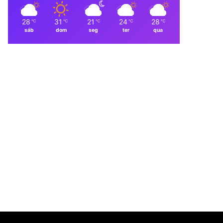
28
31
21
24
28
℃
℃
℃
℃
℃
sáb
dom
seg
ter
qua