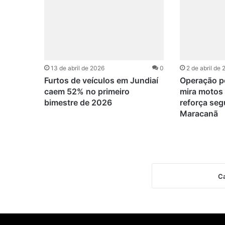
13 de abril de 2026
0
2 de abril de
Furtos de veículos em Jundiaí
Operação po
caem 52% no primeiro
mira motos 
bimestre de 2026
reforça seg
Maracanã
Ca