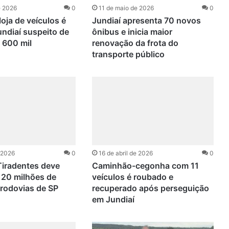
e 2026
0
11 de maio de 2026
0
loja de veículos é
Jundiaí apresenta 70 novos
ndiaí suspeito de
ônibus e inicia maior
 600 mil
renovação da frota do
transporte público
e 2026
0
16 de abril de 2026
0
Tiradentes deve
Caminhão-cegonha com 11
 20 milhões de
veículos é roubado e
 rodovias de SP
recuperado após perseguição
em Jundiaí