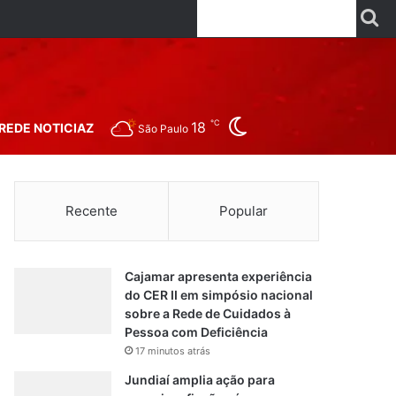
Facebook
X
Linkedin
YouTube
Instagr
Wha
P
Switch skin
℃
18
REDE NOTICIAZ
São Paulo
Recente
Popular
Cajamar apresenta experiência
do CER II em simpósio nacional
sobre a Rede de Cuidados à
Pessoa com Deficiência
17 minutos atrás
Jundiaí amplia ação para