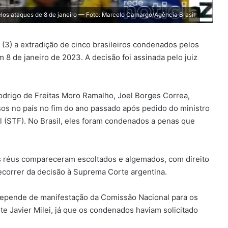
los ataques de 8 de janeiro — Foto: Marcelo Camargo/Agência Brasil
a (3) a extradição de cinco brasileiros condenados pelos
 8 de janeiro de 2023. A decisão foi assinada pelo juiz
odrigo de Freitas Moro Ramalho, Joel Borges Correa,
sos no país no fim do ano passado após pedido do ministro
 (STF). No Brasil, eles foram condenados a penas que
os réus compareceram escoltados e algemados, com direito
recorrer da decisão à Suprema Corte argentina.
a depende de manifestação da Comissão Nacional para os
te Javier Milei, já que os condenados haviam solicitado