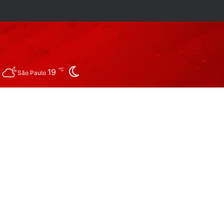
am
sApp
ocurar por
Switch skin
℃
19
São Paulo