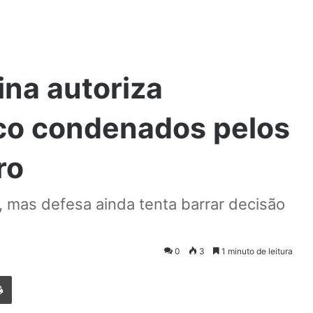
ina autoriza
nco condenados pelos
ro
, mas defesa ainda tenta barrar decisão
0
3
1 minuto de leitura
Imprimir