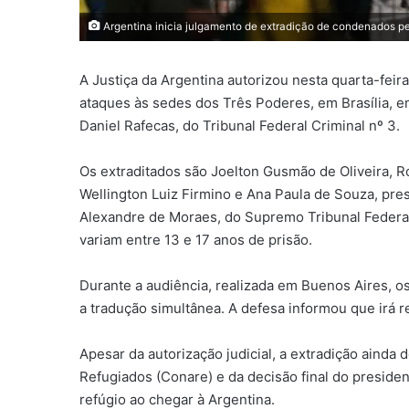
Argentina inicia julgamento de extradição de condenados pe
A Justiça da Argentina autorizou nesta quarta-feir
ataques às sedes dos Três Poderes, em Brasília, em
Daniel Rafecas, do Tribunal Federal Criminal nº 3.
Os extraditados são Joelton Gusmão de Oliveira, R
Wellington Luiz Firmino e Ana Paula de Souza, pre
Alexandre de Moraes, do Supremo Tribunal Federal
variam entre 13 e 17 anos de prisão.
Durante a audiência, realizada em Buenos Aires, 
a tradução simultânea. A defesa informou que irá 
Apesar da autorização judicial, a extradição aind
Refugiados (Conare) e da decisão final do presiden
refúgio ao chegar à Argentina.