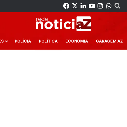
Facebook
X
Linkedin
YouTube
Instagr
What
Pr
ES
POLÍCIA
POLÍTICA
ECONOMIA
GARAGEM AZ