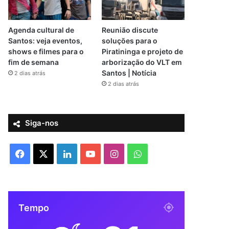
Agenda cultural de
Reunião discute
Santos: veja eventos,
soluções para o
shows e filmes para o
Piratininga e projeto de
fim de semana
arborização do VLT em
Santos | Notícia
2 dias atrás
2 dias atrás
Siga-nos
F
X
L
Y
I
W
a
i
o
n
h
c
n
u
s
a
Tempo
e
k
T
t
t