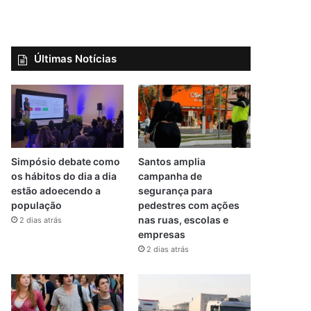
Últimas Notícias
Simpósio debate como
Santos amplia
os hábitos do dia a dia
campanha de
estão adoecendo a
segurança para
população
pedestres com ações
nas ruas, escolas e
2 dias atrás
empresas
2 dias atrás