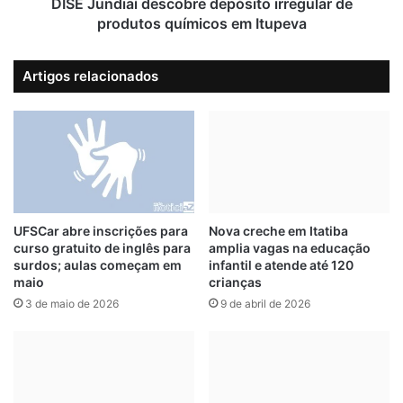
e
a
DISE Jundiaí descobre depósito irregular de
n
í
produtos químicos em Itupeva
c
d
o
e
Artigos relacionados
n
s
t
c
r
o
a
b
d
r
a
e
s
d
e
e
m
p
UFSCar abre inscrições para
Nova creche em Itatiba
n
curso gratuito de inglês para
amplia vagas na educação
ó
surdos; aulas começam em
infantil e atende até 120
a
s
maio
crianças
v
i
i
3 de maio de 2026
9 de abril de 2026
t
o
o
n
i
o
r
P
r
o
e