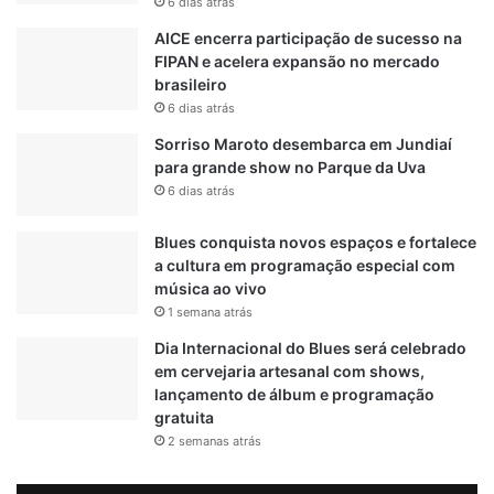
6 dias atrás
o
s
AICE encerra participação de sucesso na
e
FIPAN e acelera expansão no mercado
m
brasileiro
I
6 dias atrás
t
Sorriso Maroto desembarca em Jundiaí
u
para grande show no Parque da Uva
p
6 dias atrás
e
v
Blues conquista novos espaços e fortalece
a
a cultura em programação especial com
música ao vivo
1 semana atrás
Dia Internacional do Blues será celebrado
em cervejaria artesanal com shows,
lançamento de álbum e programação
gratuita
2 semanas atrás