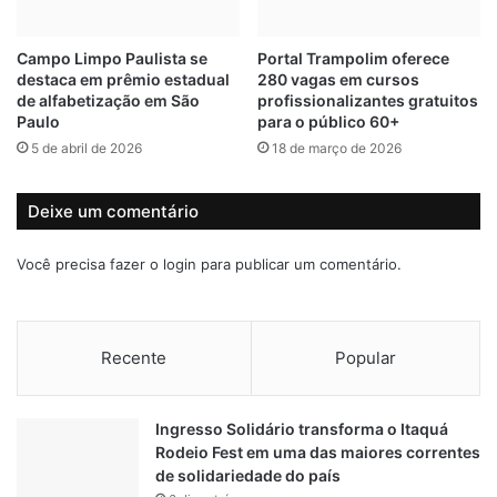
r
g
t
u
Campo Limpo Paulista se
Portal Trampolim oferece
o
l
destaca em prêmio estadual
280 vagas em cursos
d
a
de alfabetização em São
profissionalizantes gratuitos
e
r
Paulo
para o público 60+
S
d
5 de abril de 2026
18 de março de 2026
a
e
n
p
t
r
Deixe um comentário
o
o
s
d
Você precisa fazer o
login
para publicar um comentário.
u
t
o
s
Recente
Popular
q
u
í
Ingresso Solidário transforma o Itaquá
m
Rodeio Fest em uma das maiores correntes
i
de solidariedade do país
c