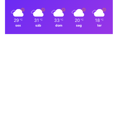
29
31
33
20
18
℃
℃
℃
℃
℃
sex
sáb
dom
seg
ter