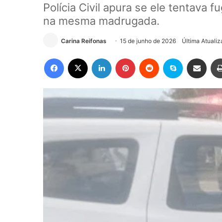
Polícia Civil apura se ele tentava 
na mesma madrugada.
Carina Reifonas
15 de junho de 2026
Última Atuali
Facebook
X
Linkedin
Pinterest
Reddit
Skype
Compartilhar via e-mail