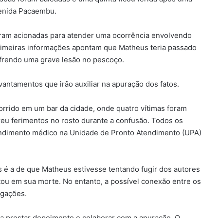
venida Pacaembu.
foram acionadas para atender uma ocorrência envolvendo
imeiras informações apontam que Matheus teria passado
sofrendo uma grave lesão no pescoço.
levantamentos que irão auxiliar na apuração dos fatos.
ocorrido em um bar da cidade, onde quatro vítimas foram
freu ferimentos no rosto durante a confusão. Todos os
endimento médico na Unidade de Pronto Atendimento (UPA)
 é a de que Matheus estivesse tentando fugir dos autores
tou em sua morte. No entanto, a possível conexão entre os
igações.
ra prestar depoimento e colaborar com a apuração. O