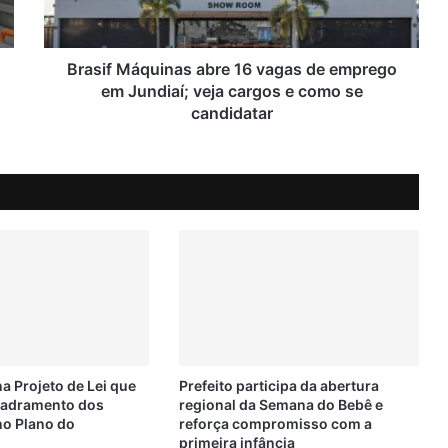
M
á
q
u
Brasif Máquinas abre 16 vagas de emprego
i
em Jundiaí; veja cargos e como se
n
candidatar
a
s
a
b
r
e
1
6
v
a
g
a
s
na Projeto de Lei que
Prefeito participa da abertura
d
uadramento dos
regional da Semana do Bebê e
o Plano do
reforça compromisso com a
e
primeira infância
e