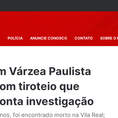
O
POLÍCIA
ANUNCIE CONOSCO
CONTATO
SOBRE O 
m Várzea Paulista
com tiroteio que
ponta investigação
os, foi encontrado morto na Vila Real;