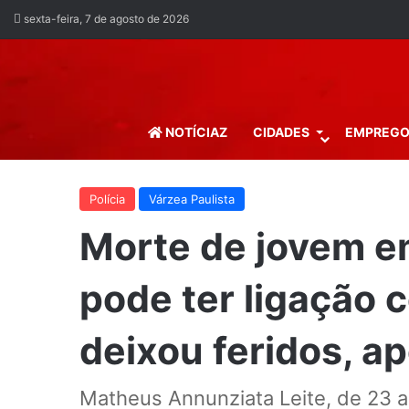
sexta-feira, 7 de agosto de 2026
NOTÍCIAZ
CIDADES
EMPREG
Polícia
Várzea Paulista
Morte de jovem e
pode ter ligação 
deixou feridos, a
Matheus Annunziata Leite, de 23 an