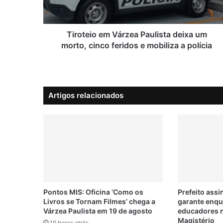
i
o
e
m
Tiroteio em Várzea Paulista deixa um
V
morto, cinco feridos e mobiliza a polícia
á
r
z
e
Artigos relacionados
a
P
a
u
l
i
s
t
a
d
Pontos MIS: Oficina ‘Como os
Prefeito assi
e
Livros se Tornam Filmes’ chega a
garante enq
Várzea Paulista em 19 de agosto
educadores n
i
Magistério
x
19 horas atrás