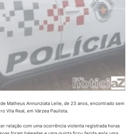
te de Matheus Annunziata Leite, de 23 anos, encontrado sem
ro Vila Real, em Várzea Paulista.
ter relação com uma ocorrência violenta registrada horas
oas foram baleadas e uma quinta ficou ferida após uma