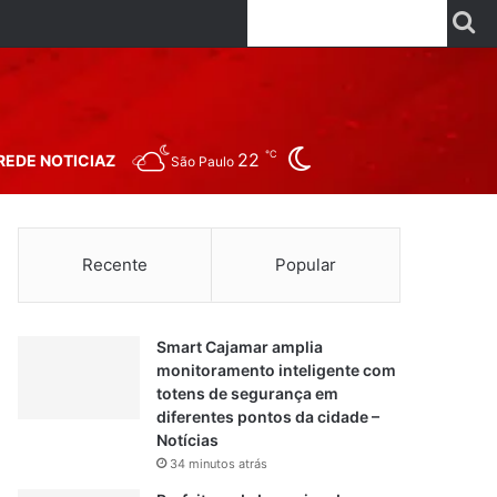
Facebook
X
Linkedin
YouTube
Instagr
Wha
P
Switch skin
℃
22
REDE NOTICIAZ
São Paulo
Recente
Popular
Smart Cajamar amplia
monitoramento inteligente com
totens de segurança em
diferentes pontos da cidade –
Notícias
34 minutos atrás