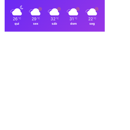
26
29
32
31
22
℃
℃
℃
℃
℃
qui
sex
sáb
dom
seg