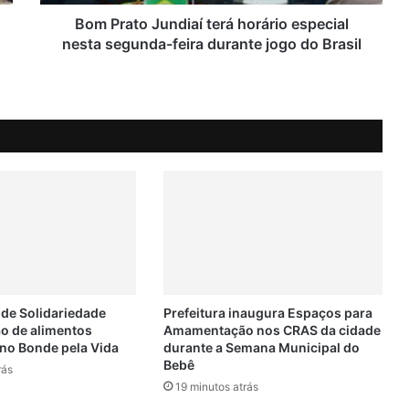
J
u
Bom Prato Jundiaí terá horário especial
n
nesta segunda-feira durante jogo do Brasil
d
i
a
í
t
e
r
á
h
o
r
á
r
i
 de Solidariedade
Prefeitura inaugura Espaços para
o
o de alimentos
Amamentação nos CRAS da cidade
no Bonde pela Vida
durante a Semana Municipal do
e
Bebê
s
rás
p
19 minutos atrás
e