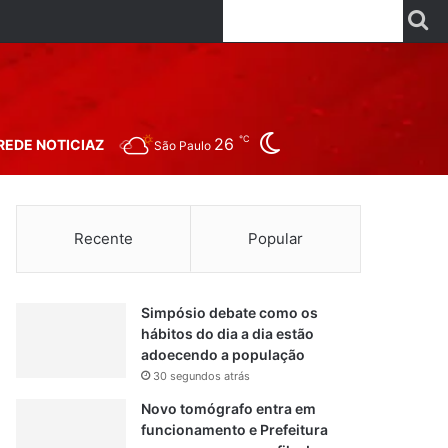
Facebook
X
Linkedin
YouTube
Instagr
Wha
P
Switch skin
℃
26
REDE NOTICIAZ
São Paulo
Recente
Popular
Simpósio debate como os
hábitos do dia a dia estão
adoecendo a população
30 segundos atrás
Novo tomógrafo entra em
funcionamento e Prefeitura