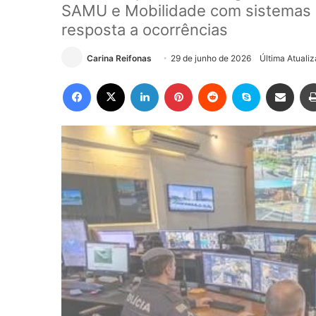
SAMU e Mobilidade com sistemas de
resposta a ocorrências
Carina Reifonas
29 de junho de 2026
Última Atuali
Facebook
X
Linkedin
Pinterest
Reddit
Skype
Compartilhar via e-mail