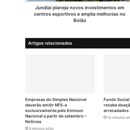
l
a
Jundiaí planeja novos investimentos em
n
centros esportivos e amplia melhorias no
e
Bolão
j
a
n
Artigos relacionados
o
v
o
s
i
n
v
e
s
t
Empresas do Simples Nacional
Fundo Social
i
deverão emitir NFS-e
recebe doaçã
exclusivamente pelo Emissor
arrecadados 
m
Nacional a partir de setembro –
e
14 minutos at
Notícias
n
9 minutos atrás
t