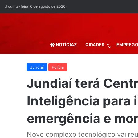
quinta-feira, 6 de agosto de 2026
NOTÍCIAZ
CIDADES
EMPREG
Jundiaí
Polícia
Jundiaí terá Cent
Inteligência para
emergência e mon
Novo complexo tecnológico vai reun