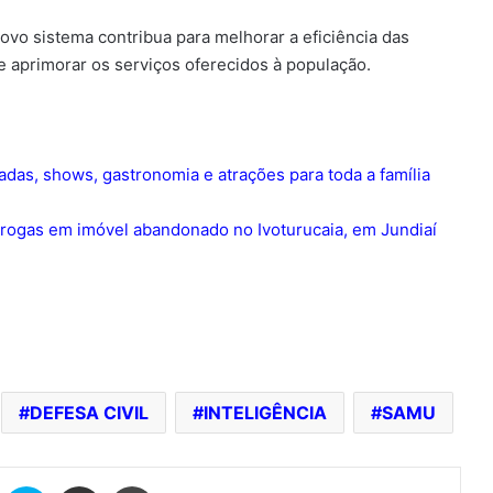
ovo sistema contribua para melhorar a eficiência das
 aprimorar os serviços oferecidos à população.
as, shows, gastronomia e atrações para toda a família
 drogas em imóvel abandonado no Ivoturucaia, em Jundiaí
DEFESA CIVIL
INTELIGÊNCIA
SAMU
it
Skype
Compartilhar via e-mail
Imprimir