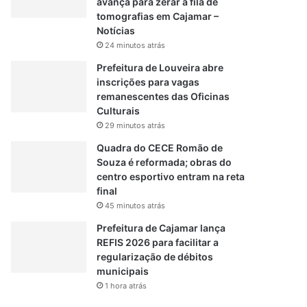
avança para zerar a fila de
tomografias em Cajamar –
Notícias
24 minutos atrás
Prefeitura de Louveira abre
inscrições para vagas
remanescentes das Oficinas
Culturais
29 minutos atrás
Quadra do CECE Romão de
Souza é reformada; obras do
centro esportivo entram na reta
final
45 minutos atrás
Prefeitura de Cajamar lança
REFIS 2026 para facilitar a
regularização de débitos
municipais
1 hora atrás