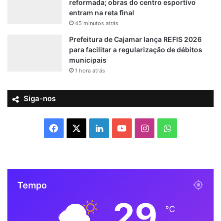
reformada; obras do centro esportivo
entram na reta final
45 minutos atrás
Prefeitura de Cajamar lança REFIS 2026
para facilitar a regularização de débitos
municipais
1 hora atrás
Siga-nos
F
X
L
Y
I
W
a
i
o
n
h
c
n
u
s
a
Tempo
e
k
T
t
t
29
b
e
u
a
s
℃