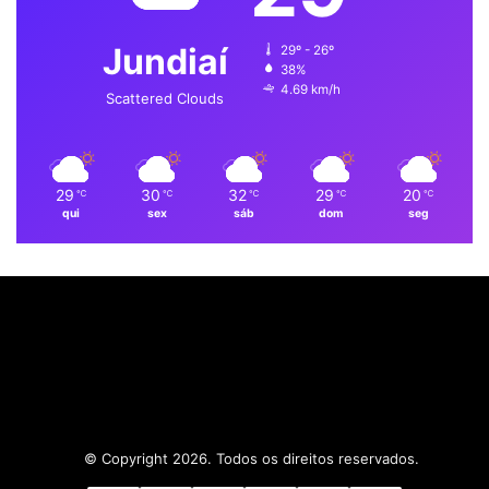
o
d
b
g
A
Jundiaí
29º - 26º
o
i
e
r
p
38%
4.69 km/h
k
n
a
p
Scattered Clouds
m
29
30
32
29
20
℃
℃
℃
℃
℃
qui
sex
sáb
dom
seg
© Copyright 2026. Todos os direitos reservados.