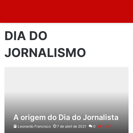
DIA DO
JORNALISMO
A origem do Dia do Jornalista
Leonardo Francisco
7 de abril de 2021
0
1.657