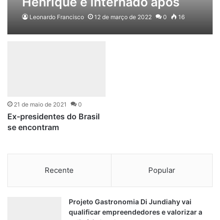
Henrique é internado após
fraturar o fêmur
Leonardo Francisco
12 de março de 2022
0
16
21 de maio de 2021
0
Ex-presidentes do Brasil
se encontram
Recente
Popular
Projeto Gastronomia Di Jundiahy vai
qualificar empreendedores e valorizar a