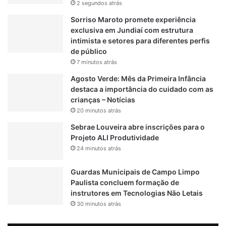
2 segundos atrás
LEIA TAMBÉM
Sorriso Maroto promete experiência
exclusiva em Jundiaí com estrutura
intimista e setores para diferentes perfis
Ex-presidentes do Brasil se encontram
de público
7 minutos atrás
ALTA DE CASOS COVID
Agosto Verde: Mês da Primeira Infância
destaca a importância do cuidado com as
confinamento para reduzir casos de covid
crianças – Notícias
20 minutos atrás
EXPANSÃO DE CASOS
Sebrae Louveira abre inscrições para o
Projeto ALI Produtividade
MEDIDAS DE CONFINAMENTO
24 minutos atrás
Guardas Municipais de Campo Limpo
Paulista concluem formação de
instrutores em Tecnologias Não Letais
30 minutos atrás