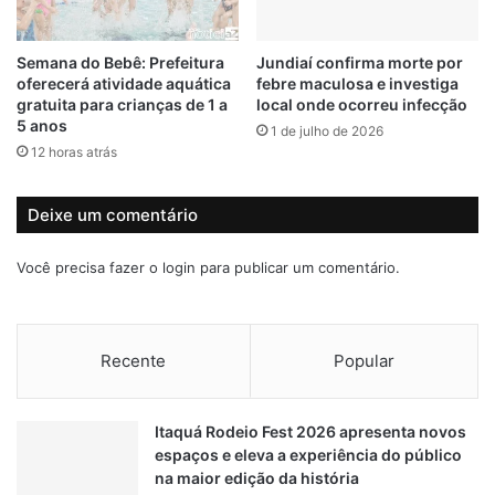
s
No município de Taiúva, de 20 a 30 de maio, poderão
p
funcionar apenas atividades essenciais. Bancos e lotéricas
o
Semana do Bebê: Prefeitura
Jundiaí confirma morte por
não poderão trabalhar com atendimento presencial.
r
oferecerá atividade aquática
febre maculosa e investiga
c
Serviços de saúde como; hospitais, clínicas, farmácias,
gratuita para crianças de 1 a
local onde ocorreu infecção
o
clínicas odontológicas, laboratórios clínicos, clínicas
5 anos
1 de julho de 2026
v
veterinárias e estabelecimentos de saúde animal. Só
12 horas atrás
i
podem funcionar apenas para casos de urgência ou
d
emergência.
e
Deixe um comentário
m
U
Em Batatais, a administração municipal decretou
Você precisa fazer o
login
para publicar um comentário.
T
confinamento, com fechamento de todas as atividades
I
econômicas. Alem de toque de recolher e interrupção do
s
transporte público para conter a disseminação do
Recente
Popular
coronavírus. O decreto com as restrições foi editado na
quinta-feira (13) e entrou em vigor no sábado (15).
As
medidas
devem valer até 31 de maio. (agenciabrasil)
Itaquá Rodeio Fest 2026 apresenta novos
espaços e eleva a experiência do público
na maior edição da história