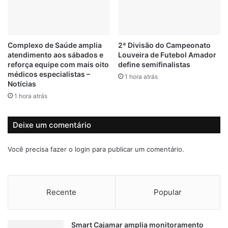
#jundiai
Canil
Governo de Rondônia
a
d
P
e
policia militar
S
f
G
e
Complexo de Saúde amplia
2ª Divisão do Campeonato
a
n
atendimento aos sábados e
Louveira de Futebol Amador
t
d
reforça equipe com mais oito
define semifinalistas
é
e
médicos especialistas –
1 hora atrás
f
r
Notícias
i
d
1 hora atrás
m
e
d
a
a
Deixe um comentário
g
t
r
e
e
Você precisa fazer o
login
para publicar um comentário.
m
s
p
s
o
õ
r
e
Recente
Popular
a
s
d
a
Smart Cajamar amplia monitoramento