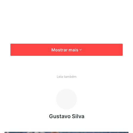
Mostrar mais
Leia também
Esta homenagem é uma condecoração da Polícia Militar e
tem o objetivo de agraciar os militares ou sociedade civil
Gustavo Silva
pelos relevantes serviços prestados à segurança pública
do estado de Rondônia