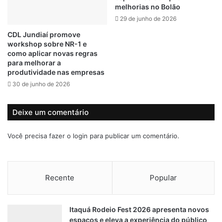
d
melhorias no Bolão
que nenhum cidadão forneça senhas e esclarece que
o
o
c
29 de junho de 2026
ninguém está autorizado a fazer esse tipo de pedido.
o
CDL Jundiaí promove
n
workshop sobre NR-1 e
Leia mais
q
como aplicar novas regras
u
para melhorar a
Processo seletivo Itaú Unibanco está com inscrições
i
produtividade nas empresas
s
abertas
30 de junho de 2026
t
a
Vem para PagBank e faça parte de um dos maiores bancos
b
Deixe um comentário
digitais do país
r
o
Você precisa fazer o
login
para publicar um comentário.
n
BANCO
valores
Valores a receber
z
e
Recente
Popular
Itaquá Rodeio Fest 2026 apresenta novos
espaços e eleva a experiência do público