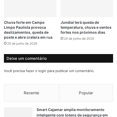
m
ã
e
e
Chuva forte em Campo
Jundiaí terá queda de
a
Limpo Paulista provoca
temperatura, chuva e ventos
m
deslizamentos, queda de
fortes nos próximos dias
e
poste e abre cratera em rua
24 de junho de 2026
a
25 de junho de 2026
ç
a
r
Deixe um comentário
g
u
Você precisa fazer o
login
para publicar um comentário.
a
r
d
a
Recente
Popular
s
e
m
Smart Cajamar amplia monitoramento
J
inteligente com totens de segurança em