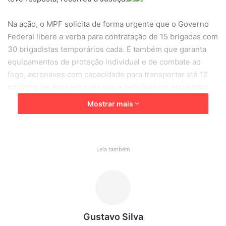
Na ação, o MPF solicita de forma urgente que o Governo
Federal libere a verba para contratação de 15 brigadas com
30 brigadistas temporários cada. E também que garanta
equipamentos de proteção individual e de combate ao
fogo, aeronaves com capacidade para transportar até 12
mil litros de água em cada voo e helicópteros equipados
com dispersores de água. É sugerido, inclusive, que a
Mostrar mais
União requisite bombeiros militares de outros estados,
como alternativa à contratação.
A estimativa dos recursos necessários é do Ibama em
Leia também
Rondônia, com quem as equipes devem atuar para
controlar os incêndios da região. Segundo a entidade,
atualmente ela possui apenas 205 brigadistas distribuídos
em oito bases que atendem o estado e o sul do Amazonas.
Gustavo Silva
O Ministério Público Federal pede ainda que a União seja