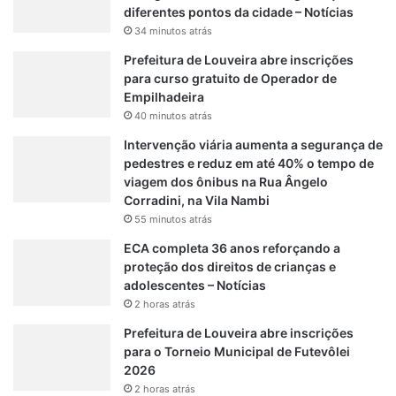
u
diferentes pontos da cidade – Notícias
n
34 minutos atrás
d
i
Prefeitura de Louveira abre inscrições
a
para curso gratuito de Operador de
í
Empilhadeira
40 minutos atrás
Intervenção viária aumenta a segurança de
pedestres e reduz em até 40% o tempo de
viagem dos ônibus na Rua Ângelo
Corradini, na Vila Nambi
55 minutos atrás
ECA completa 36 anos reforçando a
proteção dos direitos de crianças e
adolescentes – Notícias
2 horas atrás
Prefeitura de Louveira abre inscrições
para o Torneio Municipal de Futevôlei
2026
2 horas atrás