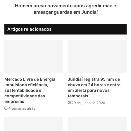
Portal de Vagas com mais de 300 vagas de emprego para
s
o
Homem preso novamente após agredir mãe e
Jundiaí e região
;
n
ameaçar guardas em Jundiaí
c
o
o
v
IBAMA
mpf
queimadas
Artigos relacionados
n
a
f
m
i
e
r
n
a
t
e
a
p
ó
Mercado Livre de Energia
Jundiaí registra 95 mm de
impulsiona eficiência,
chuva em 24 horas e entra
s
sustentabilidade e
em alerta para novos
a
competitividade das
temporais
g
empresas
29 de junho de 2026
r
4 semanas atrás
e
d
i
r