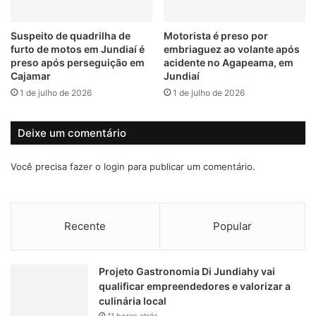
d
C
e
R
Suspeito de quadrilha de
Motorista é preso por
furto de motos em Jundiaí é
embriaguez ao volante após
preso após perseguição em
acidente no Agapeama, em
Cajamar
Jundiaí
1 de julho de 2026
1 de julho de 2026
Deixe um comentário
Você precisa fazer o
login
para publicar um comentário.
Recente
Popular
Projeto Gastronomia Di Jundiahy vai
qualificar empreendedores e valorizar a
culinária local