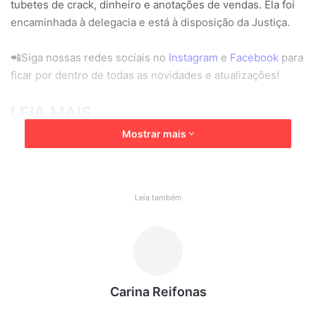
tubetes de crack, dinheiro e anotações de vendas. Ela foi
encaminhada à delegacia e está à disposição da Justiça.
📲Siga nossas redes sociais no
Instagram
e
Facebook
para
ficar por dentro de todas as novidades e atualizações!
LEIA MAIS
Mostrar mais
Criança foge de creche em Jundiaí
Capivara invade banheiro de loja
Leia também
ARMA DE FOGO
FLAGRANTE
GUARDA CIVIL
jarinu
mulher
Carina Reifonas