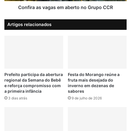
s
r
v
Confira as vagas em aberto no Grupo CCR
e
a
s
g
Artigos relacionados
a
a
p
s
o
e
r
m
s
a
u
b
s
e
p
r
e
t
Prefeito participa da abertura
Festa do Morango reúne a
i
regional da Semana do Bebê
fruta mais desejada do
o
e reforça compromisso com
inverno em dezenas de
t
n
a primeira infância
sabores
a
o
d
3 dias atrás
9 de julho de 2026
G
e
r
f
u
r
p
a
o
u
C