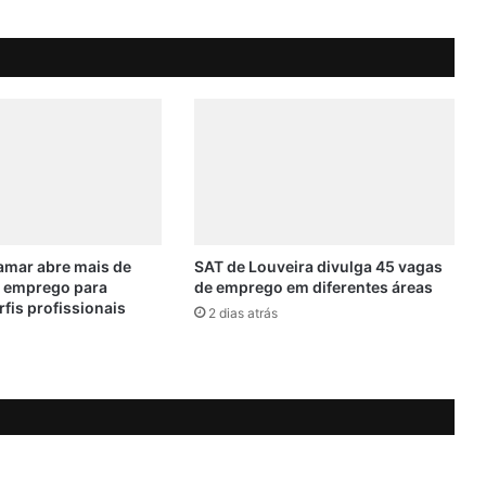
h
a
n
c
e
!
N
a
t
u
r
a
mar abre mais de
SAT de Louveira divulga 45 vagas
e
e emprego para
de emprego em diferentes áreas
rfis profissionais
s
2 dias atrás
t
á
c
o
n
t
r