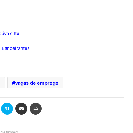
eúva e Itu
s Bandeirantes
E
vagas de emprego
it
Skype
Compartilhar via e-mail
Imprimir
Leia também