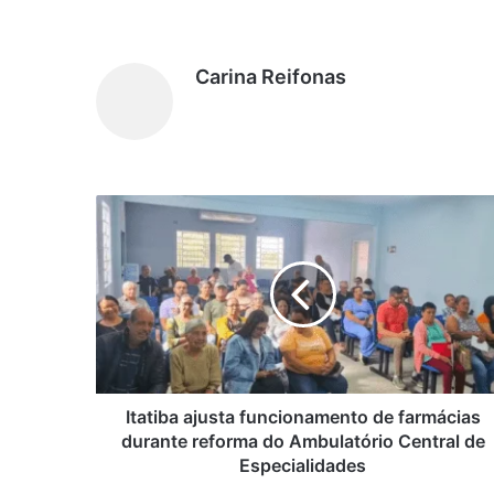
Carina Reifonas
I
t
a
t
i
b
a
a
j
u
Itatiba ajusta funcionamento de farmácias
s
durante reforma do Ambulatório Central de
t
Especialidades
a