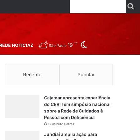
Facebook
X
Linkedin
YouTube
Instagr
Wha
P
Switch skin
℃
19
REDE NOTICIAZ
São Paulo
Recente
Popular
Cajamar apresenta experiência
do CER II em simpósio nacional
sobre a Rede de Cuidados à
Pessoa com Deficiência
17 minutos atrás
Jundiaí amplia ação para