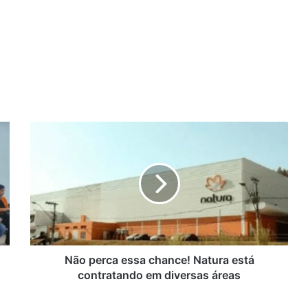
N
ã
o
p
e
r
c
a
e
s
Não perca essa chance! Natura está
s
contratando em diversas áreas
a
c