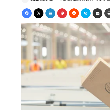
Facebook
X
Linkedin
Pinterest
Reddit
Skype
Compartilhar via e-mail