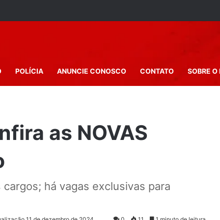
O
POLÍCIA
ANUNCIE CONOSCO
CONTATO
SOBRE O 
onfira as NOVAS
o
 cargos; há vagas exclusivas para
ualização 11 de dezembro de 2024
0
11
1 minuto de leitura