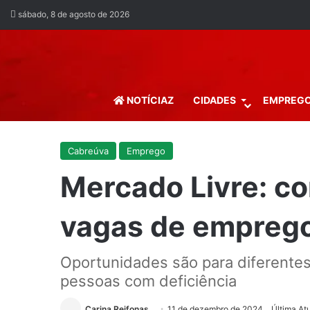
sábado, 8 de agosto de 2026
NOTÍCIAZ
CIDADES
EMPREG
Cabreúva
Emprego
Mercado Livre: c
vagas de empreg
Oportunidades são para diferentes
pessoas com deficiência
Carina Reifonas
11 de dezembro de 2024
Última At