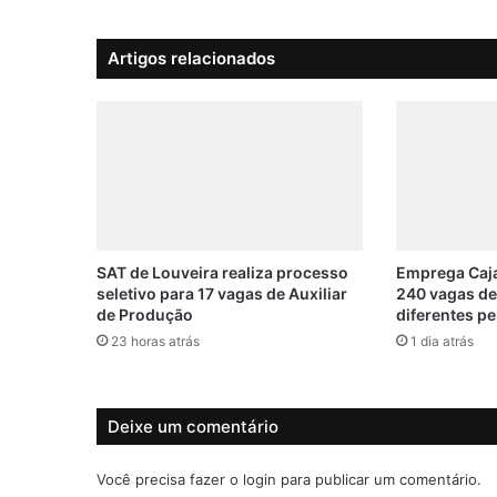
f
u
Artigos relacionados
n
c
i
o
n
a
m
e
n
t
SAT de Louveira realiza processo
Emprega Caja
o
seletivo para 17 vagas de Auxiliar
240 vagas d
de Produção
diferentes pe
d
e
23 horas atrás
1 dia atrás
f
a
r
Deixe um comentário
m
á
c
Você precisa fazer o
login
para publicar um comentário.