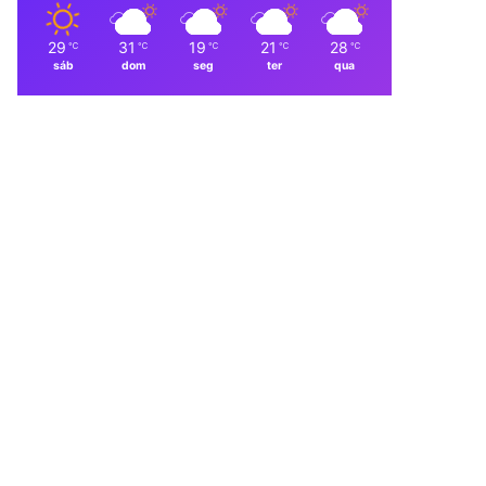
29
31
19
21
28
℃
℃
℃
℃
℃
sáb
dom
seg
ter
qua