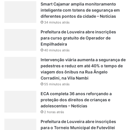
o
Smart Cajamar amplia monitoramento
s
inteligente com totens de segurança em
p
diferentes pontos da cidade – Notícias
i
34 minutos atrás
t
Prefeitura de Louveira abre inscrições
a
para curso gratuito de Operador de
l
Empilhadeira
40 minutos atrás
Intervenção viária aumenta a segurança de
pedestres e reduz em até 40% o tempo de
viagem dos ônibus na Rua Ângelo
Corradini, na Vila Nambi
55 minutos atrás
ECA completa 36 anos reforçando a
proteção dos direitos de crianças e
adolescentes – Notícias
2 horas atrás
Prefeitura de Louveira abre inscrições
para o Torneio Municipal de Futevôlei