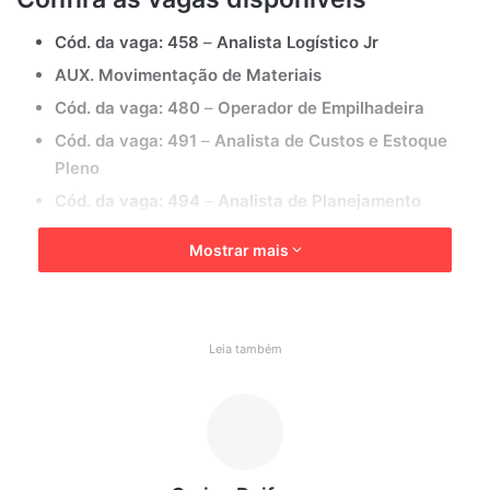
Cód. da vaga: 458
–
Analista Logístico Jr
AUX. Movimentação de Materiais
Cód. da vaga: 480
–
Operador de Empilhadeira
Cód. da vaga: 491
–
Analista de Custos e Estoque
Pleno
Cód. da vaga: 494
–
Analista de Planejamento
Cód. da vaga: 496
–
Operador de Processos de
Mostrar mais
Produção III – Marshmallow
Requisitos gerais
Leia também
Cada posição possui requisitos específicos, mas, em geral,
a Fini busca profissionais que apresentem:
Experiência na área desejada;
Formação compatível com o cargo;