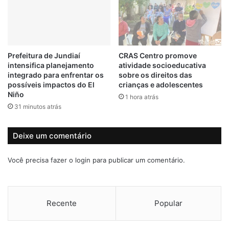
m
i
n
a
c
Prefeitura de Jundiaí
CRAS Centro promove
o
intensifica planejamento
atividade socioeducativa
m
integrado para enfrentar os
sobre os direitos das
f
possíveis impactos do El
crianças e adolescentes
u
Niño
1 hora atrás
n
31 minutos atrás
c
i
o
Deixe um comentário
n
á
Você precisa fazer o
login
para publicar um comentário.
r
i
o
n
Recente
Popular
o
h