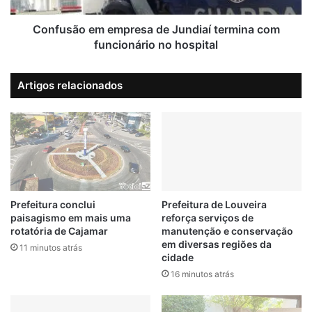
l
e
h
m
Confusão em empresa de Jundiaí termina com
o
e
funcionário no hospital
#jundiai
FINI
VAGAS
a
m
i
p
Artigos relacionados
n
r
d
e
a
s
e
a
m
d
j
e
a
J
n
u
e
n
Prefeitura conclui
Prefeitura de Louveira
i
paisagismo em mais uma
reforça serviços de
d
rotatória de Cajamar
manutenção e conservação
r
i
em diversas regiões da
o
a
11 minutos atrás
cidade
í
16 minutos atrás
t
e
r