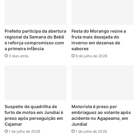
r
c
e
u
g
p
i
e
ã
r
Prefeito participa da abertura
Festa do Morango reúne a
o
regional da Semana do Bebê
fruta mais desejada do
a
e reforça compromisso com
inverno em dezenas de
i
d
a primeira infância
sabores
n
o
c
3 dias atrás
9 de julho de 2026
i
l
s
u
v
e
e
m
í
o
c
p
u
ç
l
Suspeito de quadrilha de
Motorista é preso por
õ
o
furto de motos em Jundiaí é
embriaguez ao volante após
e
s
preso após perseguição em
acidente no Agapeama, em
s
f
Cajamar
Jundiaí
p
u
1 de julho de 2026
1 de julho de 2026
r
r