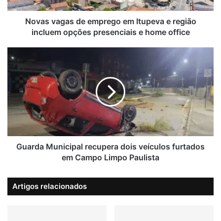
a
jarinu
policia militar
s
Novas vagas de emprego em Itupeva e região
d
incluem opções presenciais e home office
Violência doméstica
e
e
G
m
u
p
a
r
r
e
d
g
a
o
M
e
u
m
n
I
i
Guarda Municipal recupera dois veículos furtados
t
c
em Campo Limpo Paulista
u
i
p
p
Artigos relacionados
e
a
v
l
a
r
e
e