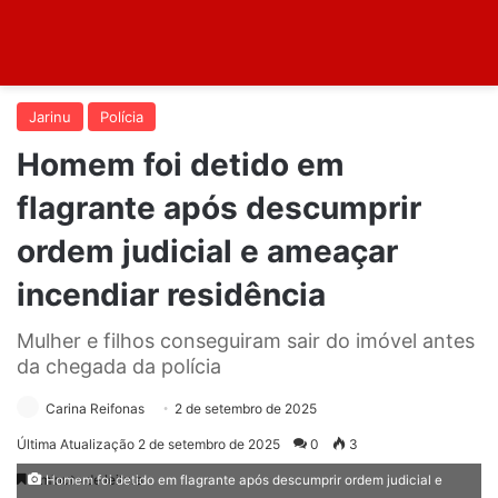
Jarinu
Polícia
Homem foi detido em
flagrante após descumprir
ordem judicial e ameaçar
incendiar residência
Mulher e filhos conseguiram sair do imóvel antes
da chegada da polícia
Carina Reifonas
2 de setembro de 2025
Última Atualização 2 de setembro de 2025
0
3
1 minuto de leitura
Homem foi detido em flagrante após descumprir ordem judicial e