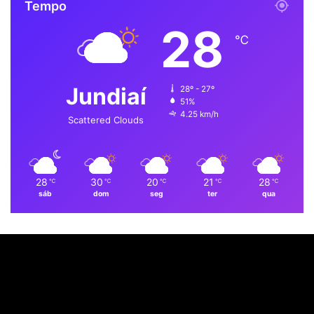
Tempo
e
k
T
t
t
28
b
e
u
a
s
℃
o
d
b
g
A
Jundiaí
28º - 27º
o
i
e
r
p
51%
4.25 km/h
k
n
a
p
Scattered Clouds
m
28
30
20
21
28
℃
℃
℃
℃
℃
sáb
dom
seg
ter
qua