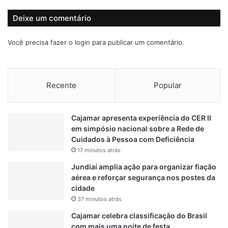
e
t
s
a
Deixe um comentário
e
d
n
o
Você precisa fazer o
login
para publicar um comentário.
c
s
i
e
a
m
i
C
Recente
Popular
s
a
e
m
h
p
Cajamar apresenta experiência do CER II
o
o
em simpósio nacional sobre a Rede de
m
L
Cuidados à Pessoa com Deficiência
e
i
17 minutos atrás
o
m
f
p
Jundiaí amplia ação para organizar fiação
f
o
aérea e reforçar segurança nos postes da
i
P
cidade
c
a
37 minutos atrás
e
u
Cajamar celebra classificação do Brasil
l
com mais uma noite de festa