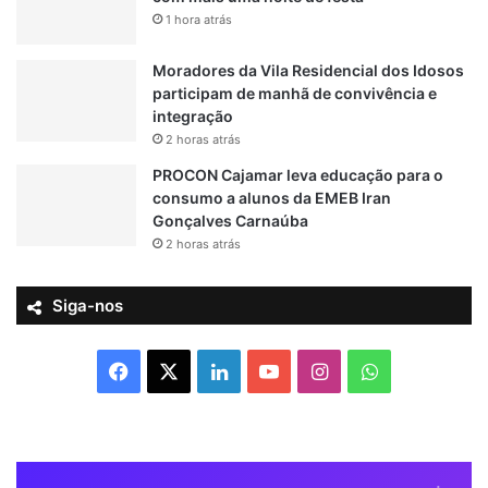
i
1 hora atrás
s
t
Moradores da Vila Residencial dos Idosos
a
participam de manhã de convivência e
integração
2 horas atrás
PROCON Cajamar leva educação para o
consumo a alunos da EMEB Iran
Gonçalves Carnaúba
2 horas atrás
Siga-nos
F
X
L
Y
I
W
a
i
o
n
h
c
n
u
s
a