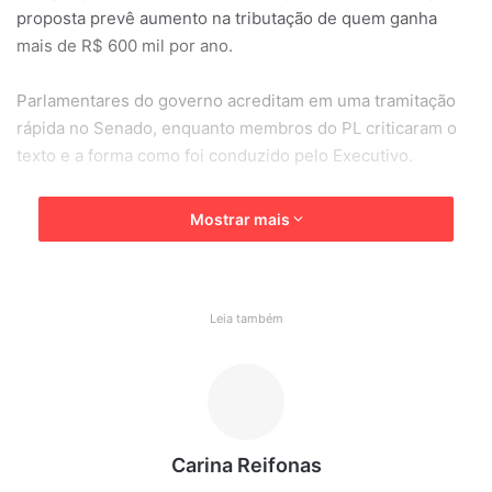
proposta prevê aumento na tributação de quem ganha
mais de R$ 600 mil por ano.
Parlamentares do governo acreditam em uma tramitação
rápida no Senado, enquanto membros do PL criticaram o
texto e a forma como foi conduzido pelo Executivo.
LEIA MAIS
Mostrar mais
Mistério em Santo André: jovem desaparece e última
localização é registrada em Jundiaí”
Leia também
PM prende homem após tentativa de furto em shopping de
Jundiaí
Carina Reifonas