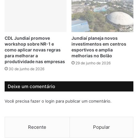
h
u
a
n
r
d
F
i
e
a
s
í
CDL Jundiaí promove
Jundiaí planeja novos
t
é
workshop sobre NR-1 e
investimentos em centros
i
d
como aplicar novas regras
esportivos e amplia
v
e
para melhorar a
melhorias no Bolão
a
t
produtividade nas empresas
29 de junho de 2026
l
i
30 de junho de 2026
c
d
o
o
m
c
Deixe um comentário
C
o
h
m
Você precisa fazer o
login
para publicar um comentário.
a
m
v
o
e
t
d
o
Recente
Popular
e
f
O
u