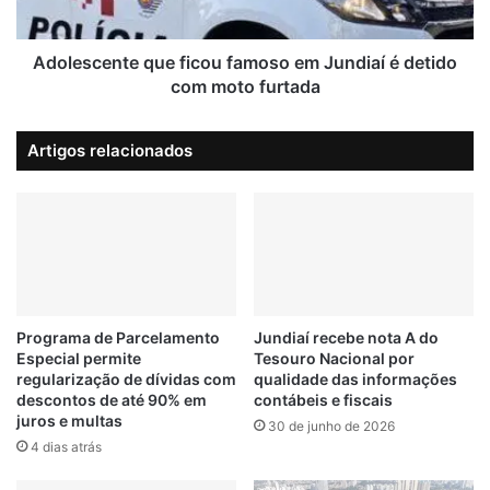
l
e
t
n
i
t
Adolescente que ficou famoso em Jundiaí é detido
m
e
com moto furtada
a
q
S
u
e
Artigos relacionados
e
m
f
a
i
n
c
a
o
P
u
r
f
o
a
m
m
Programa de Parcelamento
Jundiaí recebe nota A do
e
Especial permite
Tesouro Nacional por
o
t
regularização de dívidas com
qualidade das informações
s
descontos de até 90% em
contábeis e fiscais
e
o
juros e multas
F
30 de junho de 2026
e
e
4 dias atrás
m
c
J