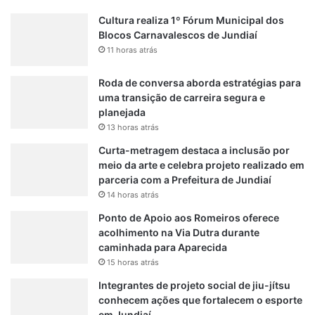
u
r
Cultura realiza 1º Fórum Municipal dos
r
t
Blocos Carnavalescos de Jundiaí
o
a
11 horas atrás
,
d
R
a
Roda de conversa aborda estratégias para
o
uma transição de carreira segura e
c
planejada
k
13 horas atrás
C
l
Curta-metragem destaca a inclusão por
á
meio da arte e celebra projeto realizado em
s
parceria com a Prefeitura de Jundiaí
s
14 horas atrás
i
Ponto de Apoio aos Romeiros oferece
c
acolhimento na Via Dutra durante
o
caminhada para Aparecida
e
T
15 horas atrás
r
Integrantes de projeto social de jiu-jítsu
a
conhecem ações que fortalecem o esporte
d
em Jundiaí