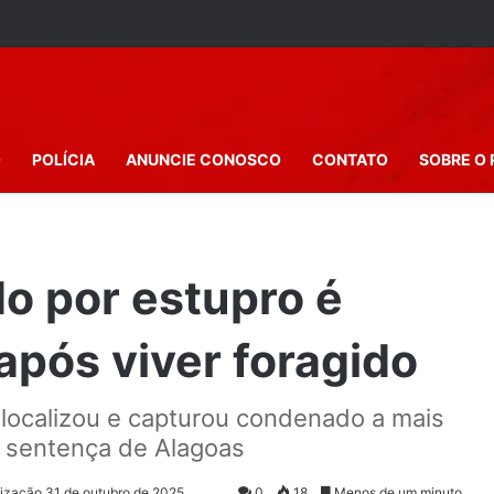
O
POLÍCIA
ANUNCIE CONOSCO
CONTATO
SOBRE O 
 por estupro é
após viver foragido
 localizou e capturou condenado a mais
 sentença de Alagoas
lização 31 de outubro de 2025
0
18
Menos de um minuto