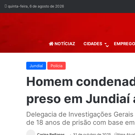
quinta-feira, 6 de agosto de 2026
NOTÍCIAZ
CIDADES
EMPREG
Jundiaí
Polícia
Homem condenado
preso em Jundiaí 
Delegacia de Investigações Gerais
de 18 anos de prisão com base em
Carina Reifonas
31 de outubro de 2025
Última Atua