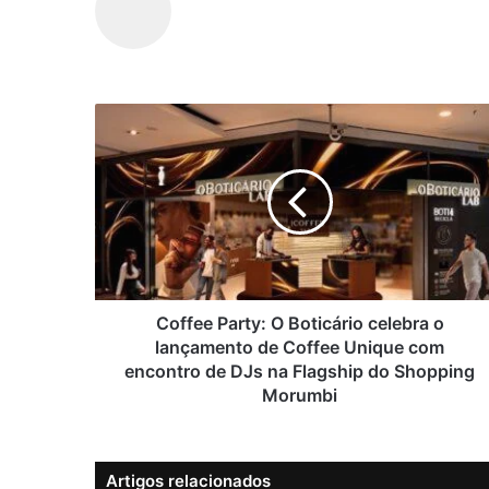
C
o
f
f
e
e
P
a
r
t
Coffee Party: O Boticário celebra o
y
lançamento de Coffee Unique com
:
encontro de DJs na Flagship do Shopping
O
Morumbi
B
o
t
Artigos relacionados
i