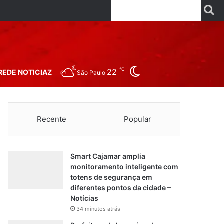
Facebook
X
Linkedin
YouTube
Instagr
Wha
P
Switch skin
℃
22
REDE NOTICIAZ
São Paulo
Recente
Popular
Smart Cajamar amplia
monitoramento inteligente com
totens de segurança em
diferentes pontos da cidade –
Notícias
34 minutos atrás