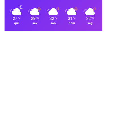
27
29
32
31
22
℃
℃
℃
℃
℃
qui
sex
sáb
dom
seg