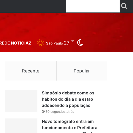
Facebook
X
Linkedin
YouTube
Instagr
Wha
P
Switch skin
℃
27
REDE NOTICIAZ
São Paulo
Recente
Popular
Simpósio debate como os
hábitos do dia a dia estão
adoecendo a população
30 segundos atrás
Novo tomógrafo entra em
funcionamento e Prefeitura