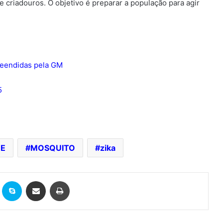
criadouros. O objetivo é preparar a população para agir
preendidas pela GM
5
E
MOSQUITO
zika
it
Skype
Compartilhar via e-mail
Imprimir