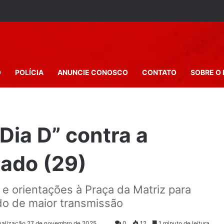
O
POLÍCIA
ANUNCIE CONOSCO
CONTATO
SOBRE O 
Dia D” contra a
ado (29)
 e orientações à Praça da Matriz para
do de maior transmissão
ualização 27 de novembro de 2025
0
12
1 minuto de leitura