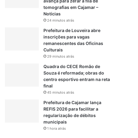
avança para zerar a fila de
tomografias em Cajamar –
Notícias
24 minutos atrás
Prefeitura de Louveira abre
inscrições para vagas
remanescentes das Oficinas
Culturais
29 minutos atrás
Quadra do CECE Romão de
Souza é reformada; obras do
centro esportivo entram na reta
final
45 minutos atrás
Prefeitura de Cajamar lança
REFIS 2026 para facilitar a
regularização de débitos
municipais
1 hora atrás