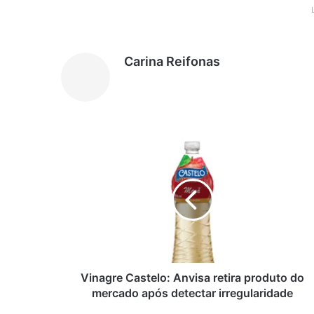
Carina Reifonas
V
i
n
a
g
r
e
C
a
s
Vinagre Castelo: Anvisa retira produto do
t
mercado após detectar irregularidade
e