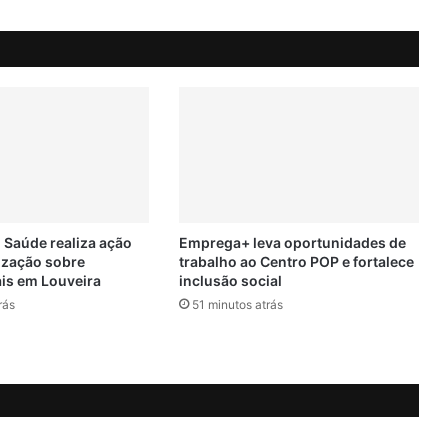
v
a
d
e
V
á
r
z
e
a
P
a
 Saúde realiza ação
Emprega+ leva oportunidades de
ização sobre
trabalho ao Centro POP e fortalece
u
ais em Louveira
inclusão social
l
i
rás
51 minutos atrás
s
t
a
e
n
t