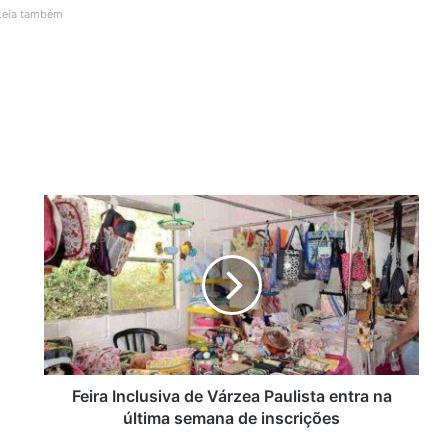
Leia também
F
e
i
r
a
I
n
c
l
u
Feira Inclusiva de Várzea Paulista entra na
s
última semana de inscrições
i