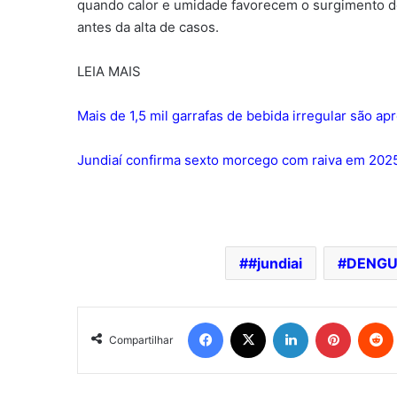
quando calor e umidade favorecem o surgimento de 
antes da alta de casos.
LEIA MAIS
Mais de 1,5 mil garrafas de bebida irregular são a
Jundiaí confirma sexto morcego com raiva em 202
#jundiai
DENGU
Facebook
X
Linkedin
Pinterest
Redd
Compartilhar