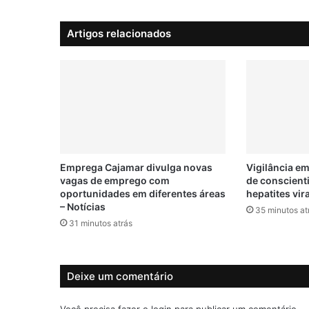
l
o
Artigos relacionados
:
A
n
v
i
s
a
r
e
t
Emprega Cajamar divulga novas
Vigilância em
vagas de emprego com
de conscient
i
oportunidades em diferentes áreas
hepatites vir
r
– Notícias
a
35 minutos at
31 minutos atrás
p
r
o
d
Deixe um comentário
u
t
Você precisa fazer o
login
para publicar um comentário.