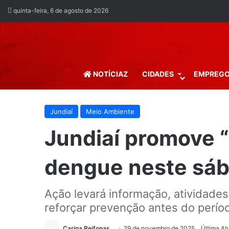
quinta-feira, 6 de agosto de 2026
NOTÍCIAZ
CIDADES
EMPREG
Jundiaí
Meio Ambiente
Jundiaí promove “
dengue neste sáb
Ação levará informação, atividades
reforçar prevenção antes do perío
Carina Reifonas
29 de novembro de 2025
Última At