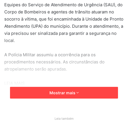
Equipes do Serviço de Atendimento de Urgência (SAU), do
Corpo de Bombeiros e agentes de trânsito atuaram no
socorro à vítima, que foi encaminhada à Unidade de Pronto
Atendimento (UPA) do município. Durante o atendimento, a
via precisou ser sinalizada para garantir a segurança no
local.
A Polícia Militar assumiu a ocorrência para os
procedimentos necessários. As circunstâncias do
atropelamento serão apuradas.
LEIA MAIS
Mostrar mais
Assalto no trânsito termina com roubo de medicamentos
avaliados em R$ 41 mil
VÍDEO — Ação da GM interrompe esquema de tráfico em
Leia também
bairro de Itatiba