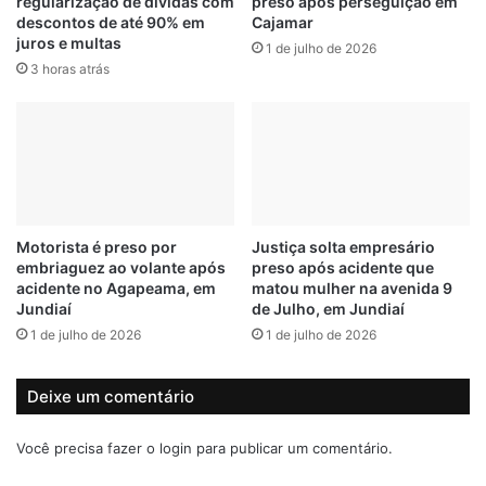
regularização de dívidas com
preso após perseguição em
e
o
descontos de até 90% em
Cajamar
d
m
juros e multas
i
1 de julho de 2026
q
3 horas atrás
c
u
a
a
m
s
e
e
n
3
t
3
o
0
s
p
Motorista é preso por
Justiça solta empresário
a
r
embriaguez ao volante após
preso após acidente que
v
e
acidente no Agapeama, em
matou mulher na avenida 9
a
s
Jundiaí
de Julho, em Jundiaí
l
o
1 de julho de 2026
1 de julho de 2026
i
s
a
f
d
o
Deixe um comentário
o
r
s
a
Você precisa fazer o
login
para publicar um comentário.
e
g
m
i