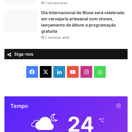
1 semana atrás
Dia Internacional do Blues será celebrado
em cervejaria artesanal com shows,
lançamento de álbum e programação
gratuita
2 semanas atrás
Siga-nos
F
X
L
Y
I
W
a
i
o
n
h
c
n
u
s
a
Tempo
e
k
T
t
t
24
b
e
u
a
s
℃
o
d
b
g
A