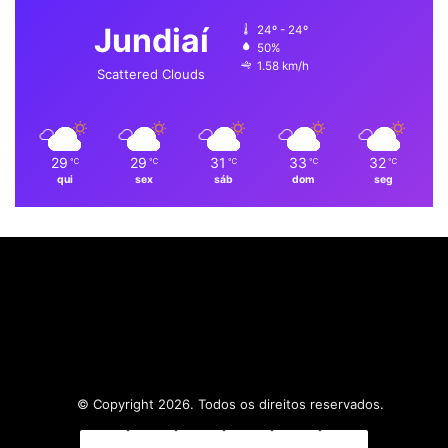
Jundiaí
24º - 24º
o
i
e
r
p
50%
1.58 km/h
k
n
a
p
Scattered Clouds
m
29
29
31
33
32
℃
℃
℃
℃
℃
qui
sex
sáb
dom
seg
© Copyright 2026. Todos os direitos reservados.