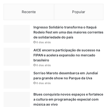
R
d
$
o
Recente
Popular
4
s
1
n
m
o
Ingresso Solidário transforma o Itaquá
i
i
Rodeio Fest em uma das maiores correntes
l
n
de solidariedade do país
t
6 dias atrás
e
r
AICE encerra participação de sucesso na
i
FIPAN e acelera expansão no mercado
o
brasileiro
r
6 dias atrás
d
Sorriso Maroto desembarca em Jundiaí
e
para grande show no Parque da Uva
S
6 dias atrás
P
Blues conquista novos espaços e fortalece
a cultura em programação especial com
música ao vivo