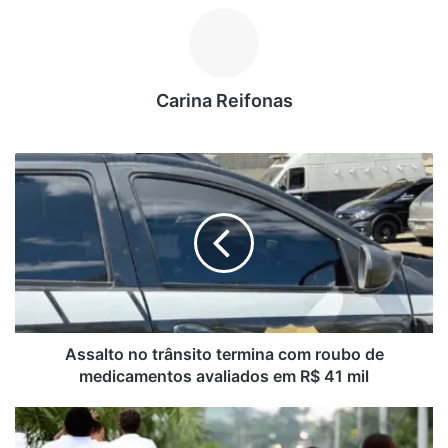
Carina Reifonas
A
s
s
a
l
t
o
n
o
t
Assalto no trânsito termina com roubo de
r
medicamentos avaliados em R$ 41 mil
â
n
S
s
a