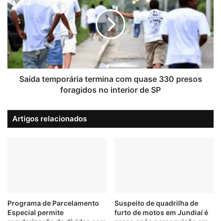
i
í
t
d
o
a
t
t
e
e
r
m
m
p
i
o
Saída temporária termina com quase 330 presos
n
r
foragidos no interior de SP
a
á
c
r
Artigos relacionados
o
i
m
a
r
t
o
e
u
r
b
m
o
i
d
n
e
a
Programa de Parcelamento
Suspeito de quadrilha de
m
Especial permite
furto de motos em Jundiaí é
c