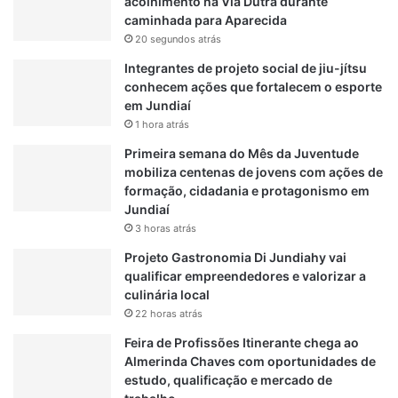
acolhimento na Via Dutra durante
i
caminhada para Aparecida
c
20 segundos atrás
a
e
Integrantes de projeto social de jiu-jítsu
m
conhecem ações que fortalecem o esporte
J
em Jundiaí
u
1 hora atrás
n
Primeira semana do Mês da Juventude
d
mobiliza centenas de jovens com ações de
i
formação, cidadania e protagonismo em
a
Jundiaí
í
3 horas atrás
Projeto Gastronomia Di Jundiahy vai
qualificar empreendedores e valorizar a
culinária local
22 horas atrás
Feira de Profissões Itinerante chega ao
Almerinda Chaves com oportunidades de
estudo, qualificação e mercado de