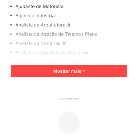
Ajudante de Motorista
Alpinista Industrial
Analista de Arquitetura Jr
Analista de Atração de Talentos Pleno
Analista de Compras Jr
Analista de Controle de Qualidade
Analista de E-commerce Pleno
Já em Itu, as oportunidades incluem:
Mostrar mais
Analista de Atração de Talentos Sênior (Cacau Park)
Analista de Custos (Cacau Park – Itu/SP)
Leia também
As vagas abrangem diferentes níveis de experiência,
desde posições juniores até cargos seniores, com
exigências específicas conforme a função.
Os interessados devem acessar o portal oficial de