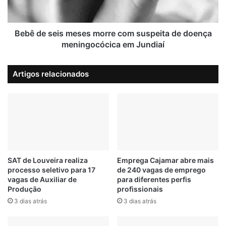
s
d
e
ITAPEVI
OPORTUNIDADE
i
i
a
s
Bebê de seis meses morre com suspeita de doença
vagas de emprego
í
m
meningocócica em Jundiaí
:
e
o
s
Artigos relacionados
p
e
o
s
r
m
t
o
u
r
n
r
i
e
d
c
a
o
SAT de Louveira realiza
Emprega Cajamar abre mais
d
processo seletivo para 17
de 240 vagas de emprego
m
vagas de Auxiliar de
para diferentes perfis
e
s
Produção
profissionais
s
u
a
3 dias atrás
3 dias atrás
s
b
p
e
e