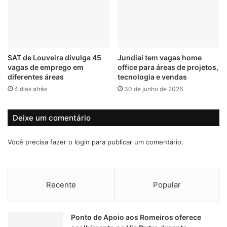
r
i
t
t
a
a
s
d
e
e
SAT de Louveira divulga 45
Jundiaí tem vagas home
m
d
vagas de emprego em
office para áreas de projetos,
d
o
diferentes áreas
tecnologia e vendas
i
e
4 dias atrás
30 de junho de 2026
f
n
e
ç
r
a
Deixe um comentário
e
m
n
e
Você precisa fazer o
login
para publicar um comentário.
t
n
e
i
s
n
á
g
Recente
Popular
r
o
e
c
a
ó
Ponto de Apoio aos Romeiros oferece
s
c