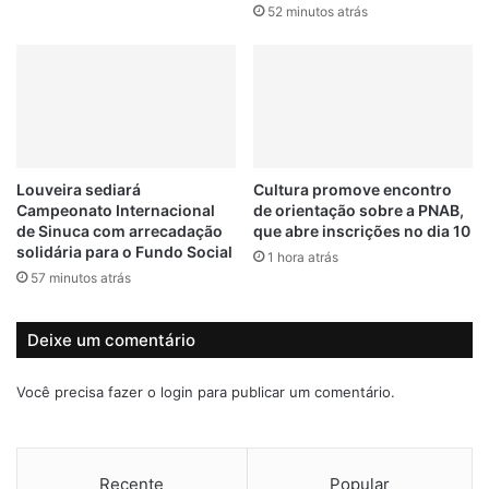
e
52 minutos atrás
o
b
d
e
e
r
m
á
r
n
e
o
d
v
u
Louveira sediará
Cultura promove encontro
a
z
Campeonato Internacional
de orientação sobre a PNAB,
i
i
de Sinuca com arrecadação
que abre inscrições no dia 10
n
r
solidária para o Fundo Social
1 hora atrás
f
i
57 minutos atrás
r
m
a
p
e
a
Deixe um comentário
s
c
t
t
Você precisa fazer o
login
para publicar um comentário.
r
o
u
d
t
o
u
r
Recente
Popular