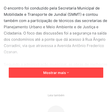
O encontro foi conduzido pela Secretaria Municipal de
Mobilidade e Transporte de Jundiaí (SMMT) e contou
também com a participação de técnicos das secretarias de
Planejamento Urbano e Meio Ambiente e de Justiça e
Cidadania. O foco das discussões foi a segurança na saída
dos condomínios até a ponte que dá acesso à Rua Ângelo
Corradini, via que atravessa a Avenida Antônio Frederico
Ozanan.
Segundo a administração municipal, as obras de melhorias
viárias devem começar nos próximos dias. Entre as
Mostrar mais
medidas previstas estão a instalação de um conjunto
semafórico, reforço da sinalização e ampliação das
calçadas, com o objetivo de aumentar a segurança de
pedestres, ciclistas e motoristas.
Leia também
Além das intervenções externas, a Prefeitura também