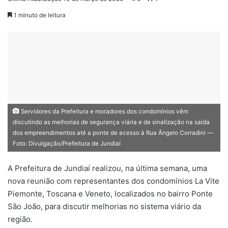
1 minuto de leitura
Servidores da Prefeitura e moradores dos condomínios vêm
discutindo as melhorias de segurança viária e de sinalização na saída
dos empreendimentos até a ponte de acesso à Rua Ângelo Corradini —
Foto: Divulgação/Prefeitura de Jundiaí
A Prefeitura de Jundiaí realizou, na última semana, uma
nova reunião com representantes dos condomínios La Vite
Piemonte, Toscana e Veneto, localizados no bairro Ponte
São João, para discutir melhorias no sistema viário da
região.