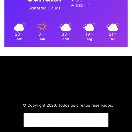
57%
5.62 km/h
k
n
a
p
Scattered Clouds
m
23
31
33
19
21
℃
℃
℃
℃
℃
sex
sáb
dom
seg
ter
© Copyright 2026. Todos os direitos reservados.
Facebook
X
Linkedin
YouTube
Instagram
WhatsApp