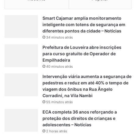
r
e
a
a
u
j
Smart Cajamar amplia monitoramento
r
u
inteligente com totens de segurança em
b
s
diferentes pontos da cidade – Notícias
a
t
34 minutos atrás
n
e
a
d
Prefeitura de Louveira abre inscrições
e
para curso gratuito de Operador de
m
Empilhadeira
e
40 minutos atrás
d
Intervenção viária aumenta a segurança de
i
pedestres e reduz em até 40% o tempo de
c
viagem dos ônibus na Rua Ângelo
a
Corradini, na Vila Nambi
m
55 minutos atrás
e
n
ECA completa 36 anos reforçando a
t
proteção dos direitos de crianças e
o
adolescentes – Notícias
s
2 horas atrás
e