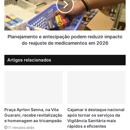
Frederico Ozanan.
ç
e
a
j
a
LEIA MAIS
a
s
m
e
e
CPMI do INSS mira Lulinha após dados apontarem
r
n
Planejamento e antecipação podem reduzir impacto
movimentação de R$ 19,5 milhões
p
t
do reajuste de medicamentos em 2026
a
o
Homem morre eletrocutado durante trabalho em empresa
v
e
Artigos relacionados
i
a
de Jundiaí
m
n
e
t
n
e
t
c
a
i
CONDOMÍNIOS
PONTE SÃO JOÃO
d
p
a
a
PREFEITURA
Prefeitura de Jundiai
e
ç
Praça Ayrton Senna, na Vila
Cajamar é destaque nacional
r
Guarani, recebe revitalização
após tornar os serviços da
ã
e homenagem ao tricampeão
Vigilância Sanitária mais
e
o
rápidos e eficientes
c
p
11 minutos atrás