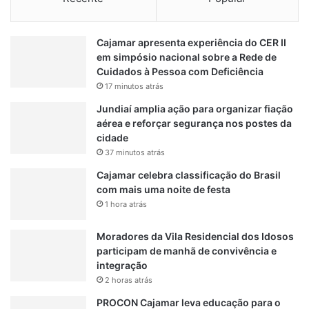
x
c
ingressar rapidamente no mercado de trabalho e construir
-
o
c
uma carreira sólida na área logística.
n
Cajamar apresenta experiência do CER II
o
f
em simpósio nacional sobre a Rede de
m
i
LEIA MAIS
Cuidados à Pessoa com Deficiência
p
r
17 minutos atrás
a
m
Cajamar Rodeo Fest 2026 inicia montagem da estrutura e
n
a
Jundiaí amplia ação para organizar fiação
h
confirma line-up com grandes nomes da música
l
aérea e reforçar segurança nos postes da
e
i
cidade
i
n
Dupla de Barueri é presa por tráfico de drogas em Jarinu
37 minutos atrás
r
e
a
Cajamar celebra classificação do Brasil
-
e
com mais uma noite de festa
u
OPORTUNIDADE
VAGA
m
1 hora atrás
p
J
c
u
o
Moradores da Vila Residencial dos Idosos
n
m
participam de manhã de convivência e
d
g
integração
i
r
2 horas atrás
a
a
PROCON Cajamar leva educação para o
í
n