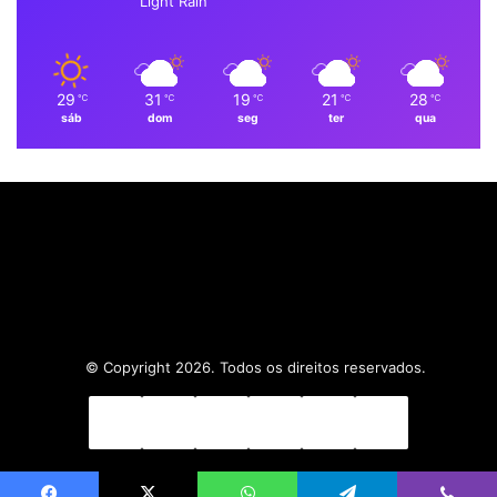
k
n
a
p
Light Rain
m
29
31
19
21
28
℃
℃
℃
℃
℃
sáb
dom
seg
ter
qua
© Copyright 2026. Todos os direitos reservados.
Facebook
X
Linkedin
YouTube
Instagram
WhatsApp