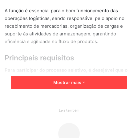
A função é essencial para o bom funcionamento das
operações logísticas, sendo responsável pelo apoio no
recebimento de mercadorias, organização de cargas e
suporte às atividades de armazenagem, garantindo
eficiência e agilidade no fluxo de produtos.
Principais requisitos
Para participar do processo seletivo, é desejável que o
candidato possua:
Mostrar mais
Ensino médio concluído;
Adaptabilidade e facilidade para trabalhar em equipe.
Leia também
Diferenciais valorizados
Embora não sejam obrigatórios, alguns requisitos podem
destacar o candidato durante a seleção: