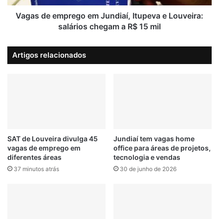
s
m
d
p
Vagas de emprego em Jundiaí, Itupeva e Louveira:
e
r
salários chegam a R$ 15 mil
ô
e
n
g
Artigos relacionados
i
o
b
e
u
m
s
J
a
u
p
n
a
d
r
i
t
a
SAT de Louveira divulga 45
Jundiaí tem vagas home
i
vagas de emprego em
office para áreas de projetos,
í
diferentes áreas
tecnologia e vendas
r
,
d
I
37 minutos atrás
30 de junho de 2026
e
t
1
u
1
p
d
e
e