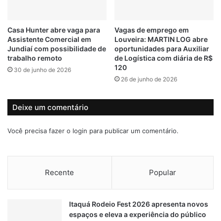
v
m
a
a
e
Casa Hunter abre vaga para
Vagas de emprego em
i
L
Assistente Comercial em
Louveira: MARTIN LOG abre
o
o
Jundiaí com possibilidade de
oportunidades para Auxiliar
;
u
trabalho remoto
de Logística com diária de R$
v
v
120
30 de junho de 2026
e
e
26 de junho de 2026
j
i
a
r
l
a
Deixe um comentário
i
:
n
s
Você precisa fazer o
login
para publicar um comentário.
h
a
a
l
s
á
e
r
Recente
Popular
m
i
u
o
d
s
Itaquá Rodeio Fest 2026 apresenta novos
a
c
espaços e eleva a experiência do público
n
h