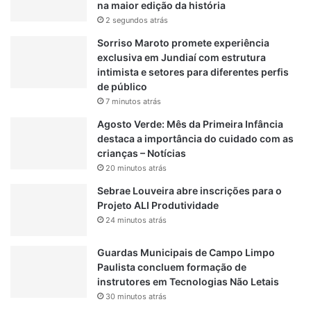
na maior edição da história
ç
e
2 segundos atrás
a
g
s
a
Sorriso Maroto promete experiência
m
exclusiva em Jundiaí com estrutura
a
intimista e setores para diferentes perfis
R
de público
$
7 minutos atrás
1
Agosto Verde: Mês da Primeira Infância
5
destaca a importância do cuidado com as
m
crianças – Notícias
i
20 minutos atrás
l
Sebrae Louveira abre inscrições para o
Projeto ALI Produtividade
24 minutos atrás
Guardas Municipais de Campo Limpo
Paulista concluem formação de
instrutores em Tecnologias Não Letais
30 minutos atrás