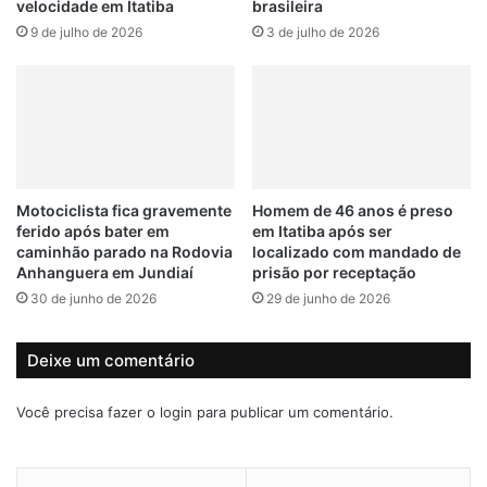
velocidade em Itatiba
brasileira
m
r
estacionar e a utilizarem os canais oficiais para consulta
o
9 de julho de 2026
3 de julho de 2026
e
sobre regras, tarifas e formas de pagamento.
r
c
t
e
LEIA MAIS
e
a
,
p
q
ó
Jundiaí planta 356 árvores em escolas e arrecada mais de
u
s
3 mil litros de óleo usado em ações ambientais
a
p
Motociclista fica gravemente
Homem de 46 anos é preso
t
a
ferido após bater em
em Itatiba após ser
Polícia Civil fecha ‘casa bomba’ em Jundiaí e apreende
r
s
caminhão parado na Rodovia
localizado com mandado de
mais de 2,5 kg de drogas
o
s
Anhanguera em Jundiaí
prisão por receptação
f
e
30 de junho de 2026
29 de junho de 2026
e
i
r
o
i
e
Deixe um comentário
d
m
itatiba
MOTORISTA
VAGAS
o
J
Você precisa fazer o
login
para publicar um comentário.
s
u
ZONA AZUL
e
n
c
d