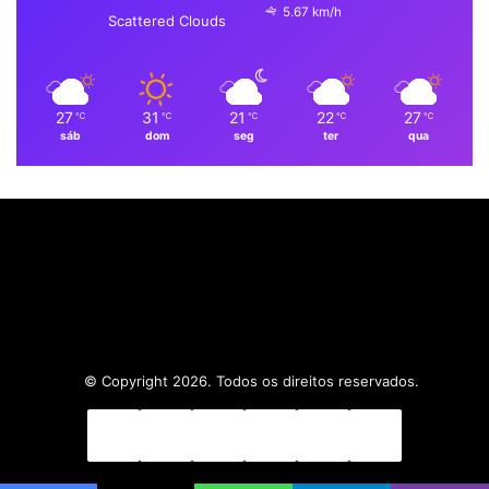
5.67 km/h
k
n
a
p
Scattered Clouds
m
27
31
21
22
27
℃
℃
℃
℃
℃
sáb
dom
seg
ter
qua
© Copyright 2026. Todos os direitos reservados.
Facebook
X
Linkedin
YouTube
Instagram
WhatsApp