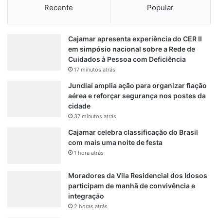
a
i
Recente
Popular
u
a
s
í
a
e
Cajamar apresenta experiência do CER II
m
f
em simpósio nacional sobre a Rede de
c
a
Cuidados à Pessoa com Deficiência
o
m
17 minutos atrás
n
í
g
l
Jundiaí amplia ação para organizar fiação
e
i
aérea e reforçar segurança nos postes da
s
a
cidade
t
b
37 minutos atrás
i
u
Cajamar celebra classificação do Brasil
o
s
com mais uma noite de festa
n
c
1 hora atrás
a
a
m
i
e
Moradores da Vila Residencial dos Idosos
n
n
participam de manhã de convivência e
f
t
integração
o
o
2 horas atrás
r
s
m