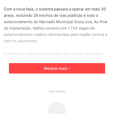
Com a nova fase, o sistema passará a operar em mais 30
áreas, incluindo 29 trechos de vias públicas e todo o
estacionamento do Mercado Municipal Dona Lica. Ao final
da implantação, Itatiba contará com 1.724 vagas de
estacionamento rotativo distribuídas pela região central e
bairros adjacentes.
A ampliação representa um salto em relação à primeira
etapa, iniciada em abril, que contemplou cerca de 600
vagas. Agora, mais de mil novos espaços passam a
Mostrar mais
integrar o sistema.
O que muda para os motoristas
Leia também
Segundo a Prefeitura de Itatiba, o objetivo da expansão é
aumentar a rotatividade das vagas e facilitar o acesso de
consumidores, comerciantes, prestadores de serviço e