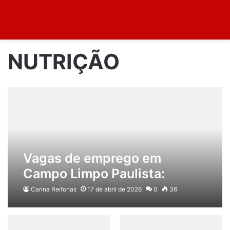
NUTRIÇÃO
Vagas de emprego em
Campo Limpo Paulista:
oportunidades em logística,
Carina Reifonas
17 de abril de 2026
0
36
e-commerce e alimentação