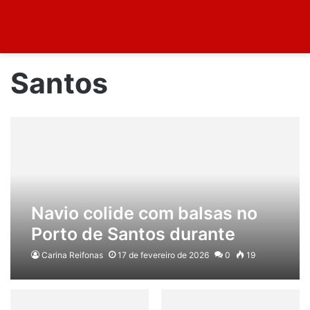
Santos
Navio colide com balsas no
Porto de Santos durante
travessia. Veja
Carina Reifonas
17 de fevereiro de 2026
0
19