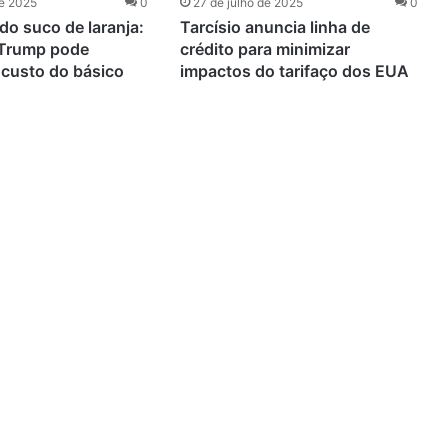
de 2025
0
27 de julho de 2025
0
do suco de laranja:
Tarcísio anuncia linha de
 Trump pode
crédito para minimizar
 custo do básico
impactos do tarifaço dos EUA