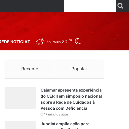
Facebook
X
Linkedin
YouTube
Instagr
Wha
P
Switch skin
℃
20
REDE NOTICIAZ
São Paulo
Recente
Popular
Cajamar apresenta experiência
do CER II em simpósio nacional
sobre a Rede de Cuidados à
Pessoa com Deficiência
17 minutos atrás
Jundiaí amplia ação para