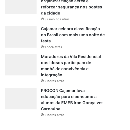
organizar fiação aérea e
reforçar segurança nos postes
da cidade
37 minutos atrás
Cajamar celebra classificação
do Brasil com mais uma noite de
festa
1 hora atrás
Moradores da Vila Residencial
dos Idosos participam de
manhã de convivência e
integração
2 horas atrás
PROCON Cajamar leva
educação para o consumo a
alunos da EMEB Iran Gonçalves
Carnaúba
2 horas atrás