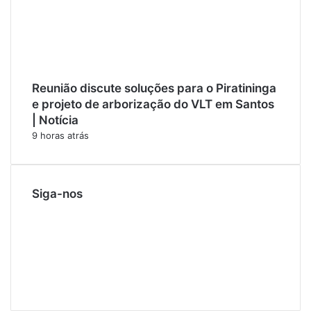
Reunião discute soluções para o Piratininga
e projeto de arborização do VLT em Santos
| Notícia
9 horas atrás
Siga-nos
F
a
X
c
L
e
i
Y
b
n
o
I
o
k
u
n
W
o
e
T
s
h
k
d
u
t
a