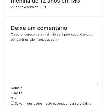
menina de 12 anos em MG
25 de fevereiro de 2026
Deixe um comentário
O seu endereço de e-mail não será publicado.
Campos
obrigatórios são marcados com
*
C
o
m
e
n
t
á
r
i
Nome
*
o
E-mail
*
*
Site
Salvar meus dados neste navegador para a próxima