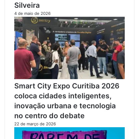
d
h
Silveira
o
e
4 de maio de 2026
m
r
a
c
r
o
i
m
d
d
o
r
a
o
p
g
ó
a
s
s
d
i
Smart City Expo Curitiba 2026
e
n
s
s
coloca cidades inteligentes,
c
e
inovação urbana e tecnologia
o
r
b
i
no centro do debate
r
d
22 de março de 2026
i
a
r
s
t
n