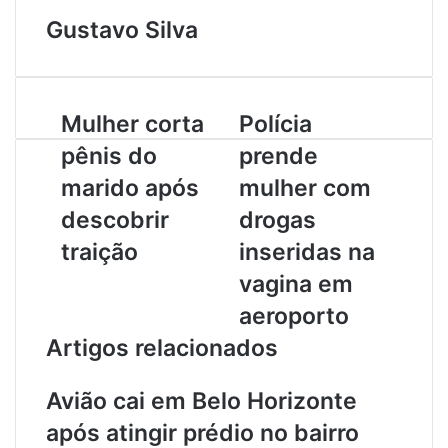
Gustavo Silva
M
Mulher corta
P
Polícia
u
o
pênis do
prende
l
l
h
í
marido após
mulher com
e
c
descobrir
drogas
r
i
c
a
traição
inseridas na
o
p
vagina em
r
r
t
e
aeroporto
a
n
Artigos relacionados
p
d
ê
e
n
m
Avião cai em Belo Horizonte
i
u
após atingir prédio no bairro
s
l