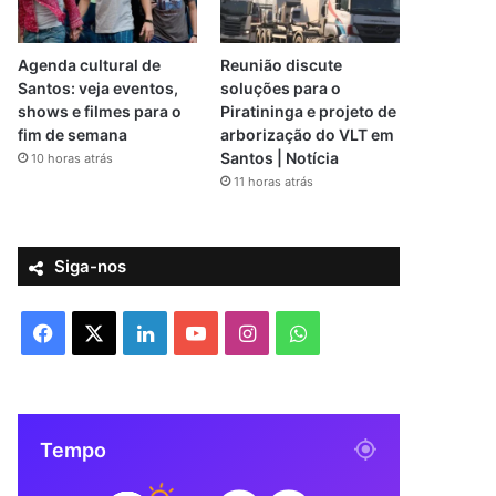
Agenda cultural de
Reunião discute
Santos: veja eventos,
soluções para o
shows e filmes para o
Piratininga e projeto de
fim de semana
arborização do VLT em
Santos | Notícia
10 horas atrás
11 horas atrás
Siga-nos
F
X
L
Y
I
W
a
i
o
n
h
c
n
u
s
a
Tempo
e
k
T
t
t