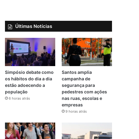
Últimas Notícias
Simpósio debate como
Santos amplia
os hábitos do dia a dia
campanha de
estão adoecendo a
segurança para
população
pedestres com ações
nas ruas, escolas e
6 horas atrás
empresas
9 horas atrás