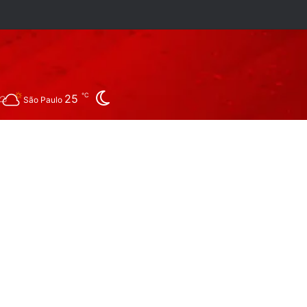
ram
tsApp
Procurar por
Switch skin
℃
25
São Paulo