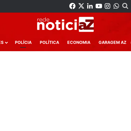
Facebook
X
Linkedin
YouTube
Instag
Wha
ES
POLÍCIA
POLÍTICA
ECONOMIA
GARAGEM AZ