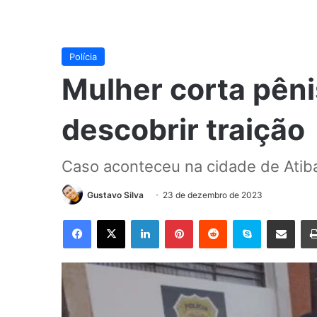
Polícia
Mulher corta pêni
descobrir traição
Caso aconteceu na cidade de Atib
Gustavo Silva
23 de dezembro de 2023
Facebook
X
Linkedin
Pinterest
Reddit
Skype
Compartilhar via e-mail