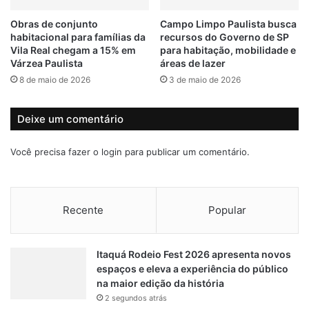
ú
Obras de conjunto
Campo Limpo Paulista busca
v
habitacional para famílias da
recursos do Governo de SP
a
Vila Real chegam a 15% em
para habitação, mobilidade e
é
Várzea Paulista
áreas de lazer
i
8 de maio de 2026
3 de maio de 2026
n
v
e
Deixe um comentário
s
t
Você precisa fazer o
login
para publicar um comentário.
i
g
a
d
Recente
Popular
a
Itaquá Rodeio Fest 2026 apresenta novos
espaços e eleva a experiência do público
na maior edição da história
2 segundos atrás