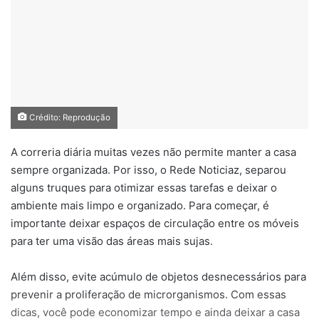
Crédito: Reprodução
A correria diária muitas vezes não permite manter a casa
sempre organizada. Por
is
so
,
o Rede Noticiaz,
separ
ou
al
guns
tru
ques
para
o
tim
iz
ar
ess
as
t
are
f
as
e
de
ix
ar
o
ambient
e
m
ais
lim
po
e
organ
iz
ado
.
Par
a
come
ç
ar
,
é
important
e
de
ix
ar
es
pa
ç
os
de
circ
ula
ç
ão
ent
re
os
m
ó
ve
is
para
ter
u
ma
vis
ão
d
as
á
re
as
m
ais
su
jas
.
Al
é
m
dis
so
,
ev
ite
ac
ú
m
ulo
de
obj
et
os
des
necess
á
ri
os
para
pre
ven
ir
a
prolifer
a
ç
ão
de
mic
ror
gan
ism
os
.
Com
ess
as
d
icas
,
voc
ê
p
ode
econom
iz
ar
tempo
e
a
inda
de
ix
ar
a
cas
a