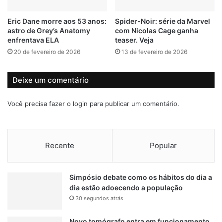
c
i
Eric Dane morre aos 53 anos:
Spider-Noir: série da Marvel
a
astro de Grey’s Anatomy
com Nicolas Cage ganha
m
enfrentava ELA
teaser. Veja
e
20 de fevereiro de 2026
13 de fevereiro de 2026
m
e
v
Deixe um comentário
e
n
Você precisa fazer o
login
para publicar um comentário.
t
o
p
ú
Recente
Popular
b
l
i
Simpósio debate como os hábitos do dia a
c
dia estão adoecendo a população
o
30 segundos atrás
Novo tomógrafo entra em funcionamento