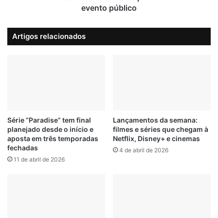
u
t
evento público
n
r
AYRTON SENNA
NETFLIX
SÉRIE
d
o
Artigos relacionados
i
d
TRAILER
a
o
í
T
r
a
b
a
l
h
Série “Paradise” tem final
Lançamentos da semana:
planejado desde o início e
filmes e séries que chegam à
o
aposta em três temporadas
Netflix, Disney+ e cinemas
s
fechadas
e
4 de abril de 2026
11 de abril de 2026
p
r
o
n
u
n