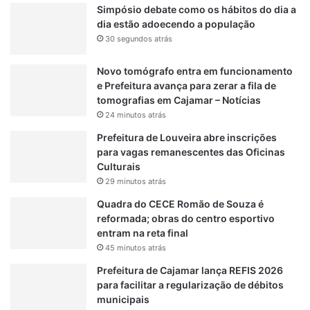
Simpósio debate como os hábitos do dia a
o
dia estão adoecendo a população
p
30 segundos atrás
e
l
Novo tomógrafo entra em funcionamento
a
e Prefeitura avança para zerar a fila de
P
tomografias em Cajamar – Notícias
M
e
24 minutos atrás
m
Prefeitura de Louveira abre inscrições
L
para vagas remanescentes das Oficinas
o
Culturais
u
29 minutos atrás
v
e
Quadra do CECE Romão de Souza é
i
reformada; obras do centro esportivo
r
entram na reta final
a
45 minutos atrás
Prefeitura de Cajamar lança REFIS 2026
para facilitar a regularização de débitos
municipais