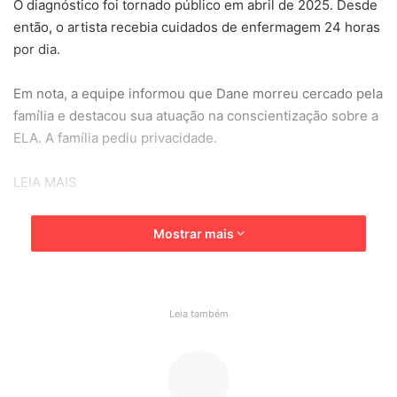
O diagnóstico foi tornado público em abril de 2025. Desde
então, o artista recebia cuidados de enfermagem 24 horas
por dia.
Em nota, a equipe informou que Dane morreu cercado pela
família e destacou sua atuação na conscientização sobre a
ELA. A família pediu privacidade.
LEIA MAIS
Preso por tráfico no Jardim Tamoio tenta subornar guardas
Mostrar mais
em Jundiaí
Jardineiro é preso suspeito de estupro e roubo de idosa
em Itatiba
Leia também
ator de "Grey's Anatomy"
ELA