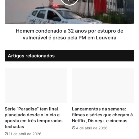
J
c
a
o
r
n
d
d
i
e
Homem condenado a 32 anos por estupro de
m
n
vulnerável é preso pela PM em Louveira
T
a
a
d
Artigos relacionados
m
o
o
a
i
3
o
2
t
a
e
n
n
o
t
s
a
p
Série “Paradise” tem final
Lançamentos da semana:
s
planejado desde o início e
filmes e séries que chegam à
o
aposta em três temporadas
Netflix, Disney+ e cinemas
u
r
fechadas
b
e
4 de abril de 2026
o
11 de abril de 2026
s