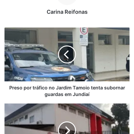
Eric Dane
Carina Reifonas
P
r
e
s
o
p
o
r
t
r
Preso por tráfico no Jardim Tamoio tenta subornar
á
guardas em Jundiaí
f
i
H
c
o
o
m
n
e
o
m