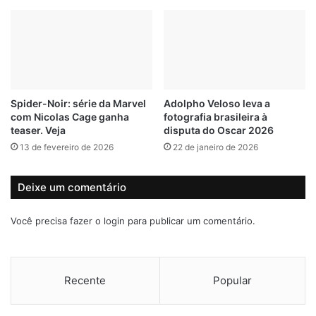
r
t
n
u
a
p
r
r
g
o
u
d
a
e
Spider-Noir: série da Marvel
Adolpho Veloso leva a
r
v
com Nicolas Cage ganha
fotografia brasileira à
d
u
teaser. Veja
disputa do Oscar 2026
a
l
13 de fevereiro de 2026
22 de janeiro de 2026
s
n
e
e
m
r
Deixe um comentário
J
á
u
v
Você precisa fazer o
login
para publicar um comentário.
n
e
d
l
i
é
a
p
Recente
Popular
í
r
e
s