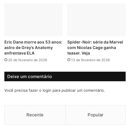
c
a
Trabalhe de casa e ganhe em dólar: sites oferecem vagas
a
C
m
o
remotas para brasileiros
e
p
m
a
Tudo sobre o novo documentário A Vítima Invisível: O caso
t
d
Eliza Samudio
o
o
Eric Dane morre aos 53 anos:
Spider-Noir: série da Marvel
r
s
astro de Grey’s Anatomy
com Nicolas Cage ganha
n
T
enfrentava ELA
teaser. Veja
e
r
20 de fevereiro de 2026
13 de fevereiro de 2026
i
a
o
b
s
a
Deixe um comentário
r
l
e
h
Você precisa fazer o
login
para publicar um comentário.
g
a
i
d
o
o
n
r
Recente
Popular
a
e
i
s
s
2