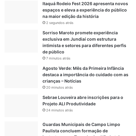
Itaquá Rodeio Fest 2026 apresenta novos
e
0
espaços e eleva a experiência do público
i
2
na maior edição da história
n
5
2 segundos atrás
t
c
e
o
Sorriso Maroto promete experiência
r
m
exclusiva em Jundiaí com estrutura
e
v
intimista e setores para diferentes perfis
s
i
de público
t
t
7 minutos atrás
a
ó
Agosto Verde: Mês da Primeira Infância
d
r
destaca a importância do cuidado com as
u
i
crianças – Notícias
a
a
i
20 minutos atrás
s
s
o
Sebrae Louveira abre inscrições para o
b
Projeto ALI Produtividade
r
24 minutos atrás
e
T
Guardas Municipais de Campo Limpo
r
Paulista concluem formação de
a