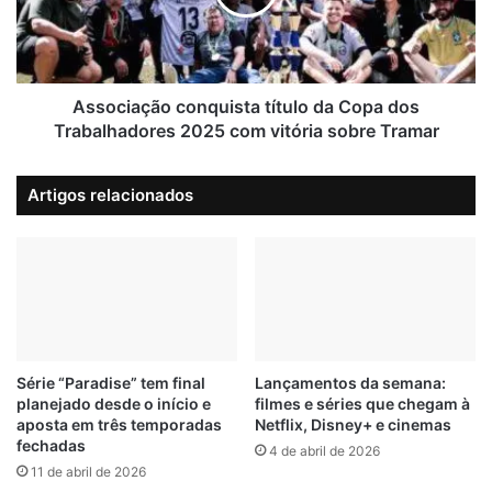
i
i
p
a
e
ç
s
ã
d
o
Associação conquista título da Copa dos
e
c
Trabalhadores 2025 com vitória sobre Tramar
C
o
a
n
Artigos relacionados
b
q
“
Capoeiras
” é baseada no livro “
A Balada de Noivo da Vida
r
u
e
e Veneno da Madrugada”,
de Nestor Capoeira, e marca
i
ú
s
mais um investimento do
Disney
+ em produções
v
t
brasileiras com temáticas urbanas e forte identidade
a
a
cultural.
s
t
e
í
d
A estreia acontece exclusivamente no Disney+ em 29 de
t
Série “Paradise” tem final
Lançamentos da semana:
e
planejado desde o início e
filmes e séries que chegam à
u
agosto.
aposta em três temporadas
Netflix, Disney+ e cinemas
s
l
fechadas
t
o
4 de abril de 2026
LEIA MAIS
a
11 de abril de 2026
d