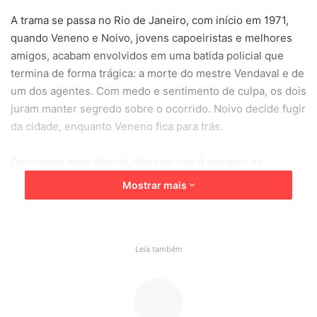
A trama se passa no Rio de Janeiro, com início em 1971,
quando Veneno e Noivo, jovens capoeiristas e melhores
amigos, acabam envolvidos em uma batida policial que
termina de forma trágica: a morte do mestre Vendaval e de
um dos agentes. Com medo e sentimento de culpa, os dois
juram manter segredo sobre o ocorrido. Noivo decide fugir
da cidade, enquanto Veneno fica para trás.
Dezessete anos depois, Veneno vive à margem da
sociedade, limpando o chão de uma boate. É então que
Mostrar mais
surge a chance de mudar de vida: ele é convidado para
lutar em um clube clandestino e logo se torna seu maior
campeão. O que ele não sabe é que, ao vencer no ringue,
se aproxima daqueles que causaram a tragédia de seu
Leia também
passado.
Enquanto isso, Noivo retorna ao Rio com o objetivo de