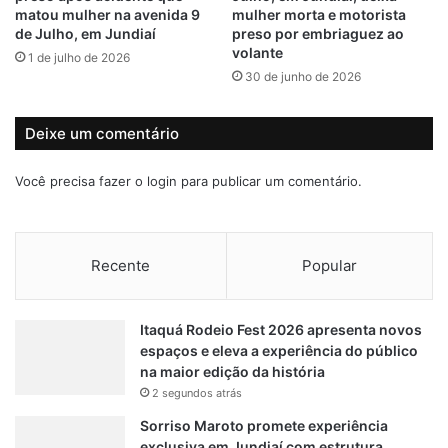
t
o
matou mulher na avenida 9
mulher morta e motorista
o
e
de Julho, em Jundiaí
preso por embriaguez ao
e
p
volante
1 de julho de 2026
m
e
30 de junho de 2026
s
d
a
i
l
d
Deixe um comentário
a
o
d
d
Você precisa fazer o
login
para publicar um comentário.
e
e
p
m
a
e
r
d
Recente
Popular
t
i
o
d
a
Itaquá Rodeio Fest 2026 apresenta novos
p
espaços e eleva a experiência do público
r
na maior edição da história
o
2 segundos atrás
t
e
Sorriso Maroto promete experiência
t
exclusiva em Jundiaí com estrutura