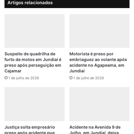
Artigos relacionados
t
m
r
í
a
l
n
i
s
a
f
t
o
e
r
r
m
m
Suspeito de quadrilha de
Motorista é preso por
a
furto de motos em Jundiaí é
embriaguez ao volante após
i
preso após perseguição em
acidente no Agapeama, em
p
n
Cajamar
Jundiaí
a
a
t
1 de julho de 2026
1 de julho de 2026
e
r
m
u
a
l
g
h
r
a
e
m
s
e
s
Justiça solta empresário
Acidente na Avenida 9 de
n
ã
preso após acidente que
Julho, em Jundiaí, deixa