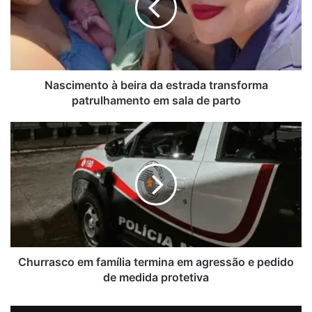
em sala de parto
i
m
e
Tentativa de furto perto de banco termina em prisão em
n
Jundiaí
t
o
Nascimento à beira da estrada transforma
à
patrulhamento em sala de parto
b
e
C
i
h
r
u
a
r
d
r
a
a
e
s
s
c
t
o
r
e
Churrasco em família termina em agressão e pedido
a
m
de medida protetiva
d
f
a
a