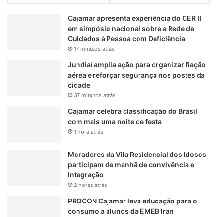
S
h
Cajamar apresenta experiência do CER II
• Espetáculo de Drones: O céu de Jundiaí ganhará um
o
em simpósio nacional sobre a Rede de
show de luzes e tecnologia, com apresentações de drones
w
Cuidados à Pessoa com Deficiência
p
que contarão a história da cidade e da uva de forma mágica
17 minutos atrás
r
e inesquecível.
o
Jundiaí amplia ação para organizar fiação
• Espaço Geek: Uma área totalmente dedicada à cultura
m
aérea e reforçar segurança nos postes da
pop, com games, cosplayers e tecnologia, conectando a
e
cidade
tradição do campo com o universo digital que fascina
t
37 minutos atrás
e
jovens e adultos.
Cajamar celebra classificação do Brasil
a
• Discoteca e Passinho: Um espaço democrático para
com mais uma noite de festa
g
quem ama dançar, resgatando os clássicos que marcaram
1 hora atrás
i
épocas e abrindo a pista para os novos ritmos e
t
coreografias virais.
Moradores da Vila Residencial dos Idosos
a
• Passaporte Digital: Uma jornada interativa e gamificada
participam de manhã de convivência e
r
integração
S
que convida o público a explorar cada canto da festa
ã
2 horas atrás
através de um aplicativo, cumprindo missões para ganhar
o
prêmios e um certificado de explorador.
PROCON Cajamar leva educação para o
S
consumo a alunos da EMEB Iran
e