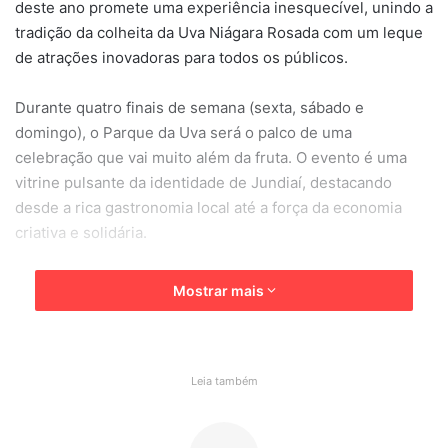
deste ano promete uma experiência inesquecível, unindo a
tradição da colheita da Uva Niágara Rosada com um leque
de atrações inovadoras para todos os públicos.
Durante quatro finais de semana (sexta, sábado e
domingo), o Parque da Uva será o palco de uma
celebração que vai muito além da fruta. O evento é uma
vitrine pulsante da identidade de Jundiaí, destacando
desde a rica gastronomia local até a força da economia
criativa e solidária.
Uma explosão de sabores e
Mostrar mais
tradições que celebram a terra
O coração da festa é, sem dúvida, a uva, e a experiência
gastronômica é uma verdadeira viagem que agrada a todos
Leia também
os gostos e idades. Os visitantes poderão degustar e
comprar a célebre Uva Niágara Rosada de Jundiahy