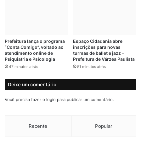
o
s
J
ã
o
o
ã
d
o
o
,
m
Prefeitura lança o programa
Espaço Cidadania abre
e
i
“Conta Comigo”, voltado ao
inscrições para novas
m
c
atendimento online de
turmas de ballet e jazz –
J
i
Psiquiatria e Psicologia
Prefeitura de Várzea Paulista
u
l
47 minutos atrás
51 minutos atrás
n
i
d
a
i
r
Deixe um comentário
a
d
í
e
Você precisa fazer o
login
para publicar um comentário.
J
a
i
r
Recente
Popular
B
o