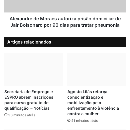
a
r
NAMORADA
r
e
r
d
Alexandre de Moraes autoriza prisão domiciliar de
o
e
Jair Bolsonaro por 90 dias para tratar pneumonia
c
M
o
o
Artigos relacionados
m
r
p
a
e
e
d
s
r
a
a
u
n
t
a
o
P
r
Secretaria de Emprego e
Agosto Lilás reforça
o
ESPRO abrem inscrições
conscientização e
i
para curso gratuito de
mobilização pelo
n
z
qualificação – Notícias
enfrentamento à violência
t
a
contra a mulher
e
36 minutos atrás
p
41 minutos atrás
S
r
ã
i