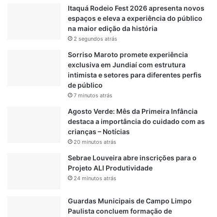
l
Itaquá Rodeio Fest 2026 apresenta novos
s
espaços e eleva a experiência do público
o
na maior edição da história
n
2 segundos atrás
a
r
Sorriso Maroto promete experiência
o
exclusiva em Jundiaí com estrutura
p
intimista e setores para diferentes perfis
o
de público
r
7 minutos atrás
9
Agosto Verde: Mês da Primeira Infância
0
destaca a importância do cuidado com as
d
crianças – Notícias
i
20 minutos atrás
a
s
Sebrae Louveira abre inscrições para o
p
Projeto ALI Produtividade
a
24 minutos atrás
r
a
Guardas Municipais de Campo Limpo
t
Paulista concluem formação de
r