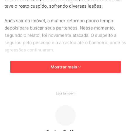
teve o rosto cuspido, sofrendo diversas lesões.
Após sair do imóvel, a mulher retornou pouco tempo
depois para buscar seus pertences. Nesse momento,
segundo o relato, foi novamente atacada. O suspeito a
segurou pelo pescoço e a arrastou até o banheiro, onde as
agressões continuaram.
A Polícia Militar foi acionada e, ao chegar ao endereço, não
Mostrar mais
obteve resposta. Diante da situação, os agentes
arrombaram a porta da casa. O homem foi encontrado no
local e preso sem resistência. Durante a abordagem, nada
de ilícito foi localizado.
Leia também
Ainda conforme a polícia, o suspeito confessou as
agressões no momento da prisão, mas optou por
permanecer em silêncio durante o interrogatório na
delegacia.