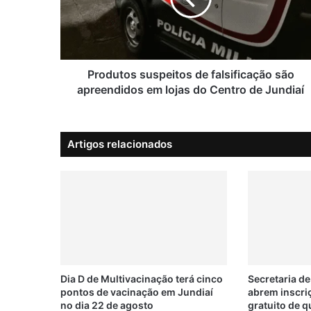
u
t
o
s
s
u
Produtos suspeitos de falsificação são
s
apreendidos em lojas do Centro de Jundiaí
p
e
i
Artigos relacionados
t
o
s
d
e
f
a
l
s
i
Dia D de Multivacinação terá cinco
Secretaria d
pontos de vacinação em Jundiaí
abrem inscri
f
no dia 22 de agosto
gratuito de q
i