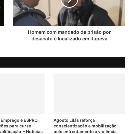
m
c
o
m
m
a
Homem com mandado de prisão por
n
desacato é localizado em Itupeva
d
a
d
o
d
e
p
r
i
s
ã
o
p
e Emprego e ESPRO
Agosto Lilás reforça
ções para curso
conscientização e mobilização
o
ualificação – Notícias
pelo enfrentamento à violência
r