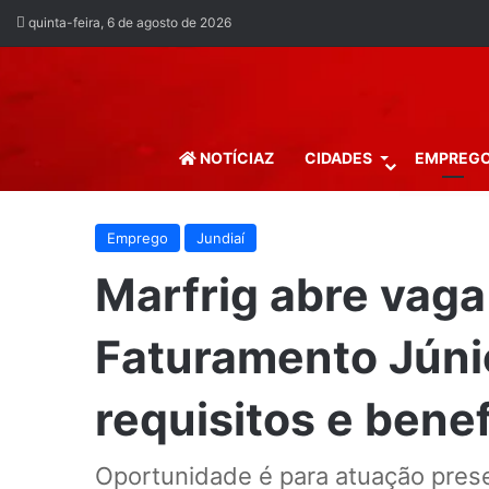
quinta-feira, 6 de agosto de 2026
NOTÍCIAZ
CIDADES
EMPREG
Emprego
Jundiaí
Marfrig abre vaga
Faturamento Júnio
requisitos e benef
Oportunidade é para atuação prese