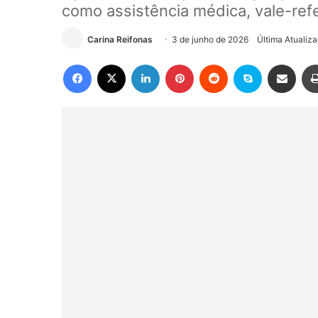
como assistência médica, vale-ref
Carina Reifonas
3 de junho de 2026
Última Atualiz
Facebook
X
Linkedin
Pinterest
Reddit
Skype
Compartilhar via e-mail