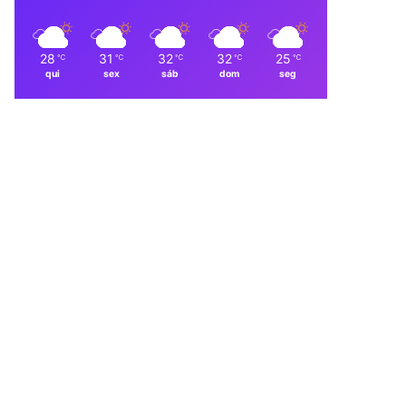
28
31
32
32
25
℃
℃
℃
℃
℃
qui
sex
sáb
dom
seg