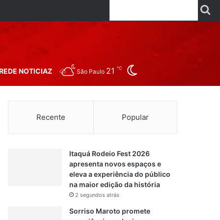
Facebook
X
Linkedin
YouTube
Instagr
Wha
P
Switch skin
℃
21
REDE NOTICIAZ
São Paulo
Recente
Popular
Itaquá Rodeio Fest 2026
apresenta novos espaços e
eleva a experiência do público
na maior edição da história
2 segundos atrás
Sorriso Maroto promete