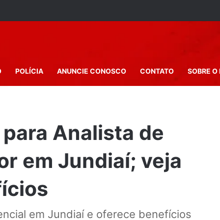
O
POLÍCIA
ANUNCIE CONOSCO
CONTATO
SOBRE O 
 para Analista de
r em Jundiaí; veja
ícios
ncial em Jundiaí e oferece benefícios